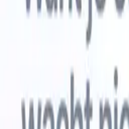
Gratis proberen
AI die het werk voor je doet
Onze ne
AI-agenten verwerken e-mailreacties,
Alles beki
kandidaatverzendingen, cv-opmaak en
CV-analys
sourcingstrategieën, zodat je meer controle hebt over je
herkennen
werving en de snelheid en nauwkeurigheid verbetert.
opstellen d
opgemaakte
Hoe AI-agenten de manier waarop je aanwerft kunnen
gebrande k
veranderen.
↗
Nieuwe release
Verbind uw data met AI via Recruit
CRM MCP
Wat wij bieden