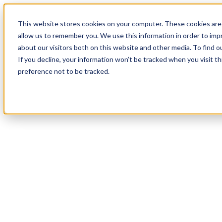
20
Day
:
This website stores cookies on your computer. These cookies are 
13
HR
:
allow us to remember you. We use this information in order to im
59
Min
about our visitors both on this website and other media. To find o
:
If you decline, your information won’t be tracked when you visit t
57
Sec
preference not to be tracked.