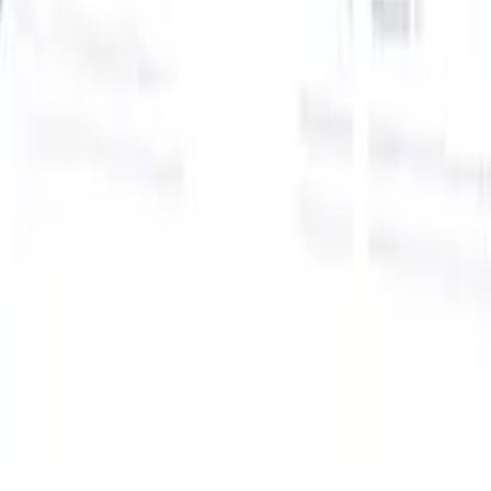
Onze AI-functies voor slimme recruiters
GPT-integratie
Automatiseer contentcreatie en
kandidaatbetrokkenheid met GPT.
AI-sourcing
Zoek over het hele
internet met natuurlijke taal.
AI-kandidaatmatching
Koppel
gekwalificeerde kandidaten aan functies met AI-gestuurde
analyse.
Outreach-sequencing
Betrek kandidaten via slimme e-mail-,
sms- en LinkedIn-sequenties.
Ontketen Wervingsefficiëntie Zoals Nooit Tevoren
Ik wil een demo