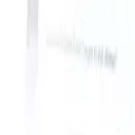
 take instructions?
|
Save my seat