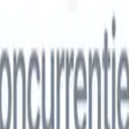
ns
🇮🇹
Italiaans
🇨🇳
Chinees
ns
🇮🇹
Italiaans
🇨🇳
Chinees