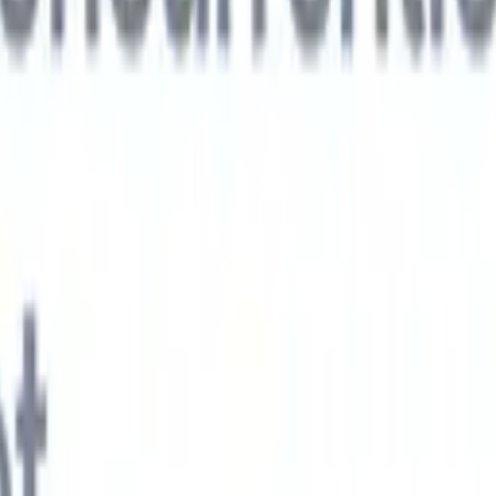
xt-gen AI-agenten
jken
e-agent
Train een agent om aangepaste velden in cv's die je parseert te
.
Kandidaatverzending-agent
Laat AI een verzorgde kandidatenlijst
ie klaar is voor e-mailverzending.
CV-opmaak-agent
Genereer direct AI-
 cv's en sla ze op als PDF's.
Kandidaat-pitchagent
Maak verzorgde,
andidaat-pitch e-mails met AI.
Oplossingen per branche