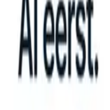
 take instructions?
|
Save my seat
What happens when your ATS can
Producten
Functies
AI
Prijzen
Kenniscentrum
Inloggen
Gratis proberen