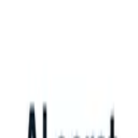
What happens when your ATS can take instructions?
|
Save my seat