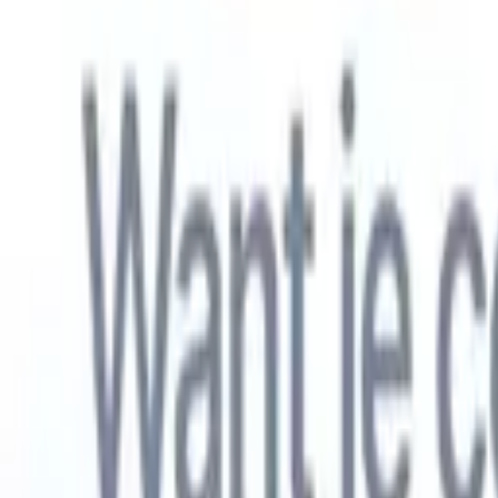
Nederlands
🇺🇸
Engels
🇫🇷
Frans
🇧🇷
Portugees
🇪🇸
Spaans
🇩🇪
Duits
🇯🇵
Japa
Producten
Functies
AI
Prijzen
Kenniscentrum
Krijg toegang tot alle Recruit CRM via ÉÉN krachtige mobiele app
Instellen op het web, dan gebruiken op mobiel.
Nu aanmelden
Nederlands
🇺🇸
Engels
🇫🇷
Frans
🇧🇷
Portugees
🇪🇸
Spaans
🇩🇪
Duits
🇯🇵
Japa
Ik wil een demo