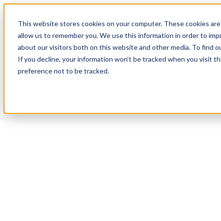
17
Day
:
This website stores cookies on your computer. These cookies are 
07
HR
:
allow us to remember you. We use this information in order to im
47
Min
about our visitors both on this website and other media. To find o
:
If you decline, your information won’t be tracked when you visit t
25
Sec
preference not to be tracked.