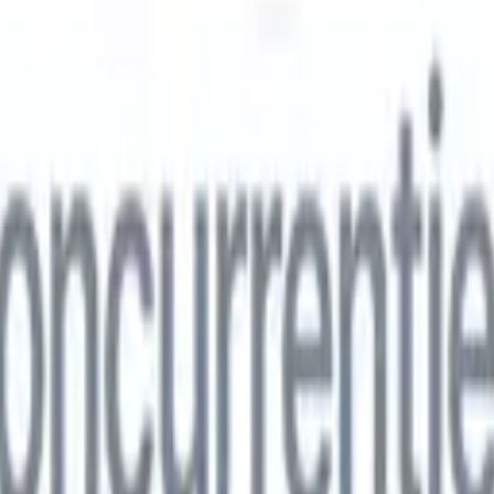
ns
🇮🇹
Italiaans
🇨🇳
Chinees
ns
🇮🇹
Italiaans
🇨🇳
Chinees