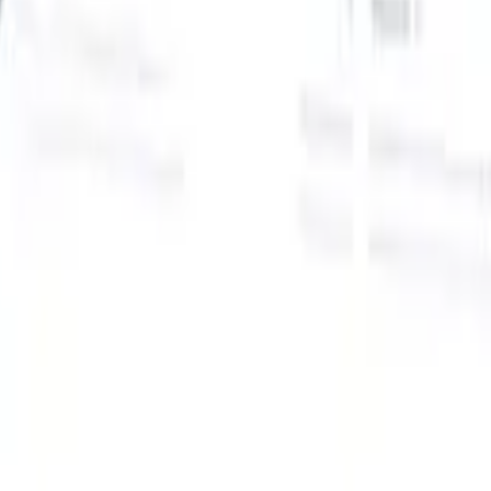
Onze AI-functies voor slimme recruiters
GPT-integratie
Automatiseer contentcreatie en
kandidaatbetrokkenheid met GPT.
AI-sourcing
Zoek over het hele
internet met natuurlijke taal.
AI-kandidaatmatching
Koppel
gekwalificeerde kandidaten aan functies met AI-gestuurde
analyse.
Outreach-sequencing
Betrek kandidaten via slimme e-mail-,
sms- en LinkedIn-sequenties.
Ontketen Wervingsefficiëntie Zoals Nooit Tevoren
Ik wil een demo