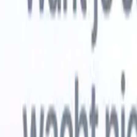
Gratis proberen
AI die het werk voor je doet
Onze ne
AI-agenten verwerken e-mailreacties,
Alles beki
kandidaatverzendingen, cv-opmaak en
CV-analys
sourcingstrategieën, zodat je meer controle hebt over je
herkennen
werving en de snelheid en nauwkeurigheid verbetert.
opstellen d
opgemaakte
Hoe AI-agenten de manier waarop je aanwerft kunnen
gebrande k
veranderen.
↗
Nieuwe release
Verbind uw data met AI via Recruit
CRM MCP
Wat wij bieden