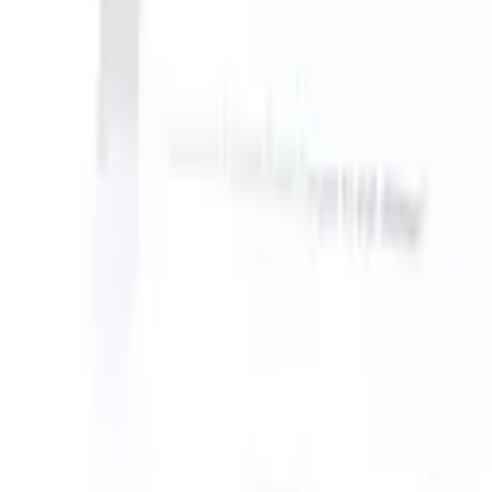
S can take instructions?
|
Save my seat