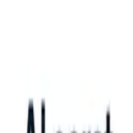
What happens when your ATS can take instructions?
|
Save my seat