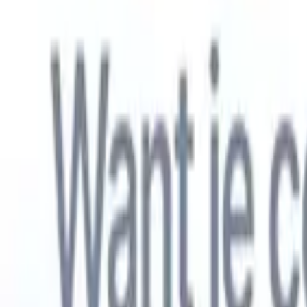
Nederlands
🇺🇸
Engels
🇫🇷
Frans
🇧🇷
Portugees
🇪🇸
Spaans
🇩🇪
Duits
🇯🇵
Japa
Producten
Functies
AI
Prijzen
Kenniscentrum
Krijg toegang tot alle Recruit CRM via ÉÉN krachtige mobiele app
Instellen op het web, dan gebruiken op mobiel.
Nu aanmelden
Nederlands
🇺🇸
Engels
🇫🇷
Frans
🇧🇷
Portugees
🇪🇸
Spaans
🇩🇪
Duits
🇯🇵
Japa
Ik wil een demo