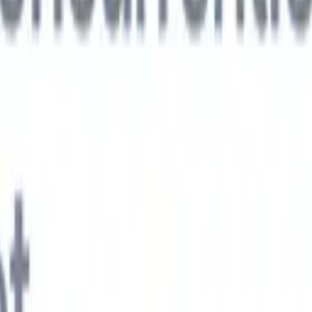
xt-gen AI-agenten
jken
e-agent
Train een agent om aangepaste velden in cv's die je parseert te
.
Kandidaatverzending-agent
Laat AI een verzorgde kandidatenlijst
ie klaar is voor e-mailverzending.
CV-opmaak-agent
Genereer direct AI-
 cv's en sla ze op als PDF's.
Kandidaat-pitchagent
Maak verzorgde,
andidaat-pitch e-mails met AI.
Oplossingen per branche