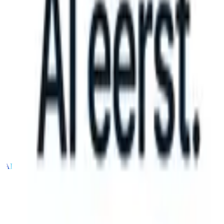
S can take instructions?
|
Save my seat
What happens when your AT
Producten
Functies
AI
Prijzen
Kenniscentrum
Inloggen
Gratis proberen