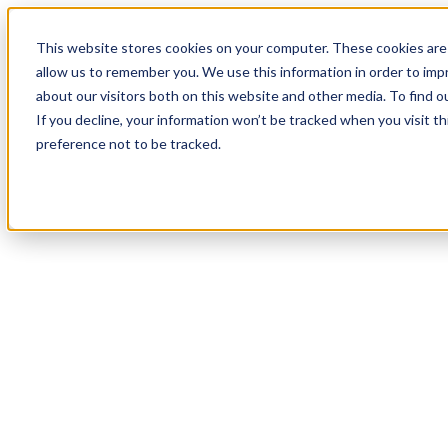
20
Day
:
This website stores cookies on your computer. These cookies are 
11
HR
:
allow us to remember you. We use this information in order to im
03
Min
about our visitors both on this website and other media. To find o
:
If you decline, your information won’t be tracked when you visit t
37
Sec
preference not to be tracked.