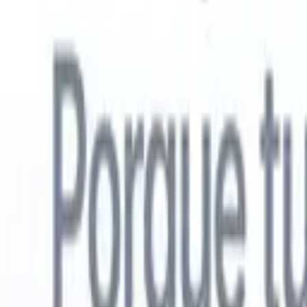
Español
🇺🇸
Inglés
🇳🇱
Neerlandés
🇫🇷
Francés
🇧🇷
Portugués
🇩🇪
Alemán

Productos
Características
IA
Precios
Centro de conocimiento
Acceda a todo Recruit CRM a través de UNA poderosa aplicación mó
Configure en la web, luego use en móvil.
Registrarse ahora
Español
🇺🇸
Inglés
🇳🇱
Neerlandés
🇫🇷
Francés
🇧🇷
Portugués
🇩🇪
Alemán

Quiero una demo