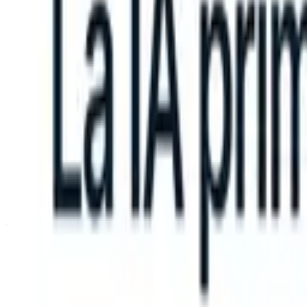
n take instructions?
|
Save my seat
What happens when your ATS ca
Productos
Características
IA
Precios
Centro de conocimiento
Iniciar sesión
Probar gratis