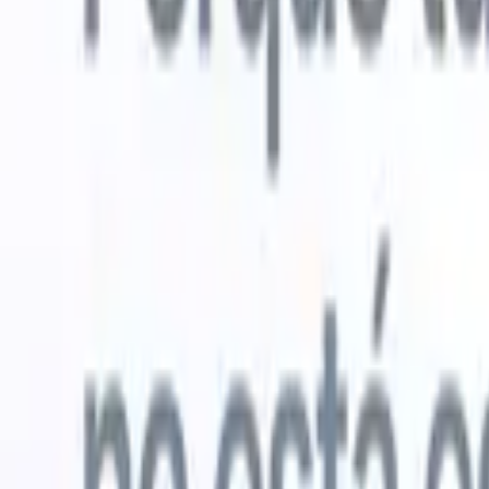
Probar gratis
IA que trabaja por ti
Nuestro
Los agentes de IA gestionan respuestas de correo, envíos
Ver todo
de candidatos, formato de CV y estrategias de búsqueda,
Agente de 
dándote mayor control sobre tu reclutamiento y mejorando
en los CV 
la velocidad y precisión.
lista de ca
CV
Genera
Cómo los agentes de IA pueden cambiar tu forma de
PDFs.
Agen
contratar.
↗
candidatos
Nueva versión
Conecta tus datos a la IA con Recruit
CRM MCP
Lo que ofrecemos