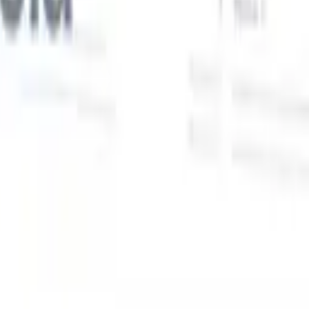
Nuestras funciones de IA para reclutadores
inteligentes
Integración GPT
Automatiza la creación de contenido y el
s
compromiso con candidatos con GPT.
Búsqueda con IA
Busca en
toda internet con lenguaje natural.
Emparejamiento de candidatos
con IA
Empareja candidatos calificados con puestos mediante
análisis impulsado por IA.
Secuenciación de contacto
Involucra a
los candidatos a través de secuencias inteligentes de correo, SMS y
LinkedIn.
Desbloquee la Eficiencia de Reclutamiento Como Nunca
Antes
Quiero una demo