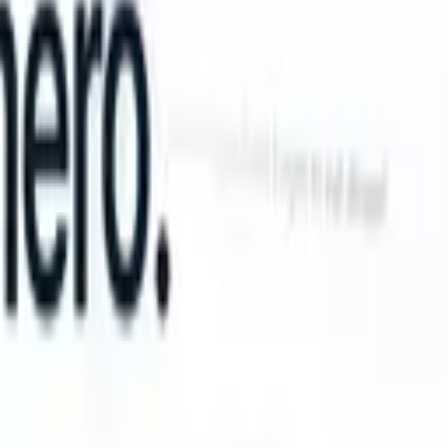
n take instructions?
|
Save my seat