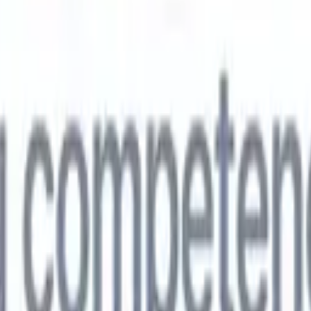
🇵
Japonés
🇮🇹
Italiano
🇨🇳
Chino
vil
🇵
Japonés
🇮🇹
Italiano
🇨🇳
Chino