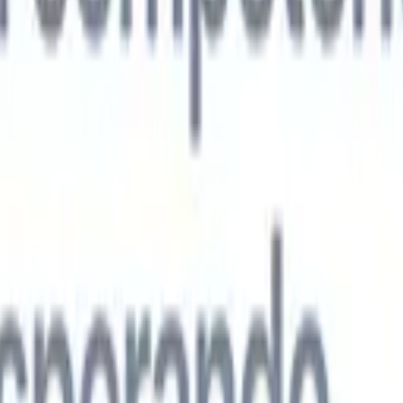
s agentes de IA de nueva generación
análisis de CV
Entrena un agente para reconocer campos personalizado
que analices.
Agente de envío de candidatos
Deja que la IA elabore una
ndidatos pulida lista para enviar por correo.
Agente de formato de
 currículums formateados por IA al instante y guárdalos como
te de presentación de candidatos
Crea correos de presentación de
 pulidos y personalizados con IA.
Soluciones por industria