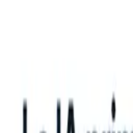
What happens when your ATS can take instructions?
|
Save my seat