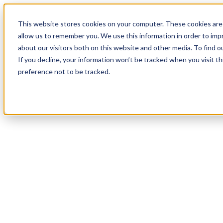
17
Day
:
This website stores cookies on your computer. These cookies are 
16
HR
:
allow us to remember you. We use this information in order to im
13
Min
about our visitors both on this website and other media. To find o
:
If you decline, your information won’t be tracked when you visit t
54
Sec
preference not to be tracked.