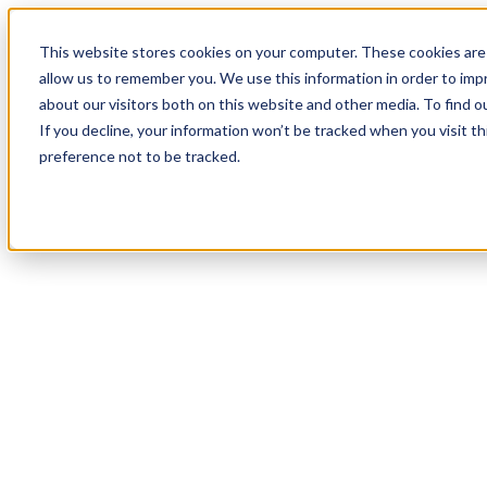
17
Day
:
This website stores cookies on your computer. These cookies are 
20
HR
:
allow us to remember you. We use this information in order to im
15
Min
about our visitors both on this website and other media. To find o
:
If you decline, your information won’t be tracked when you visit t
29
Sec
preference not to be tracked.