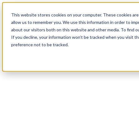
18
Day
:
This website stores cookies on your computer. These cookies are 
00
HR
:
allow us to remember you. We use this information in order to im
06
Min
about our visitors both on this website and other media. To find o
:
If you decline, your information won’t be tracked when you visit t
06
Sec
preference not to be tracked.