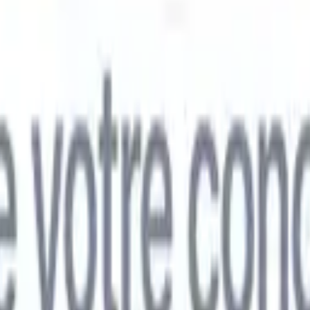
mand
🇯🇵
Japonais
🇮🇹
Italien
🇨🇳
Chinois
mand
🇯🇵
Japonais
🇮🇹
Italien
🇨🇳
Chinois