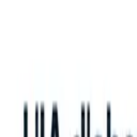
What happens when your ATS can take instructions?
|
Save my seat