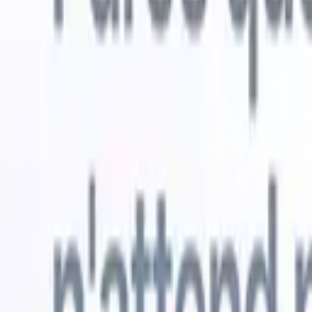
Essai gratuit
L'IA qui travaille pour vous
Nos agen
Les agents IA gèrent les réponses aux e-mails, les
Voir tout
soumissions de candidats, la mise en forme des CV et les
Agent d'a
stratégies de sourcing, vous donnant un meilleur contrôle
dans les C
sur votre recrutement et améliorant la vitesse et la
une liste d
précision.
forme des
PDF.
Agent
Comment les agents IA peuvent changer votre façon de
candidats s
recruter.
↗
Nouvelle version
Connectez vos données à l'IA avec
Recruit CRM MCP
Ce que nous offrons