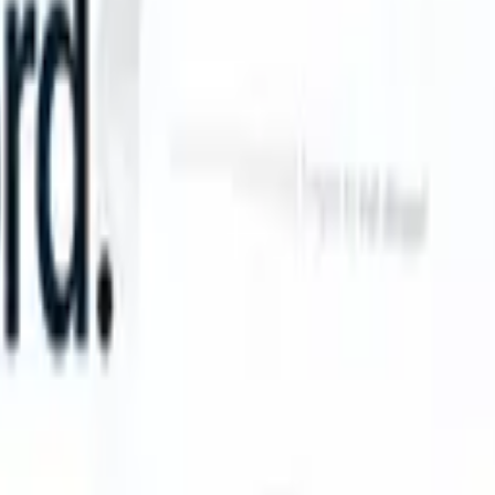
an take instructions?
|
Save my seat