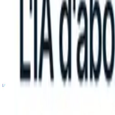
can take instructions?
|
Save my seat
What happens when your ATS c
Produits
Fonctionnalités
IA
Tarifs
Centre de connaissances
Se connecter
Essai gratuit