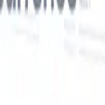
Nos fonctionnalités IA pour les recruteurs
intelligents
Intégration GPT
Automatisez la création de contenu et
s
l'engagement des candidats avec GPT.
Sourcing IA
Sourcez sur tout
er
internet grâce au langage naturel.
Correspondance IA de
candidats
Associez les candidats qualifiés aux postes grâce à une
 en
analyse pilotée par l'IA.
Séquençage de prospection
Engagez les
candidats via des séquences intelligentes d'e-mails, SMS et
LinkedIn.
Libérez l'Efficacité de Recrutement Comme Jamais
Auparavant