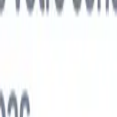
ts IA nouvelle génération
nalyse des CV
Entraînez un agent à reconnaître les champs personnalisé
V que vous analysez.
Agent de soumission de candidats
Laissez l'IA cré
e candidats soignée, prête à être envoyée par e-mail.
Agent de mise en
 CV
Générez des CV formatés par l'IA instantanément et enregistrez-les
 de présentation des candidats
Créez des e-mails de présentation de
oignés et personnalisés grâce à l'IA.
Solutions par secteur