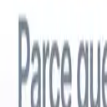
Français
🇺🇸
Anglais
🇳🇱
Néerlandais
🇧🇷
Portugais
🇪🇸
Espagnol
🇩🇪
Alle
Produits
Fonctionnalités
IA
Tarifs
Centre de connaissances
Accédez à tout Recruit CRM via UNE application mobile puissante
Configurez sur le web, puis utilisez sur mobile.
S'inscrire maintenant
Français
🇺🇸
Anglais
🇳🇱
Néerlandais
🇧🇷
Portugais
🇪🇸
Espagnol
🇩🇪
Alle
Je veux une démo