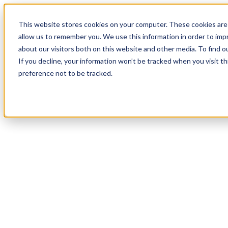
16
Day
:
This website stores cookies on your computer. These cookies are 
22
HR
:
allow us to remember you. We use this information in order to im
42
Min
about our visitors both on this website and other media. To find o
:
If you decline, your information won’t be tracked when you visit t
25
Sec
preference not to be tracked.