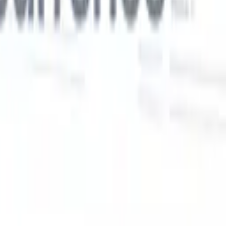
Nos fonctionnalités IA pour les recruteurs
intelligents
Intégration GPT
Automatisez la création de contenu et
s
l'engagement des candidats avec GPT.
Sourcing IA
Sourcez sur tout
er
internet grâce au langage naturel.
Correspondance IA de
candidats
Associez les candidats qualifiés aux postes grâce à une
 en
analyse pilotée par l'IA.
Séquençage de prospection
Engagez les
candidats via des séquences intelligentes d'e-mails, SMS et
LinkedIn.
Libérez l'Efficacité de Recrutement Comme Jamais
Auparavant