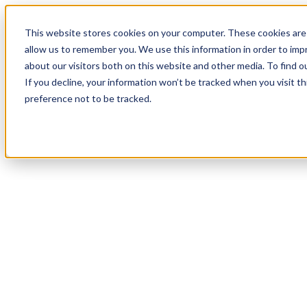
17
Day
:
This website stores cookies on your computer. These cookies are 
22
HR
:
allow us to remember you. We use this information in order to im
17
Min
about our visitors both on this website and other media. To find o
:
If you decline, your information won’t be tracked when you visit t
40
Sec
preference not to be tracked.