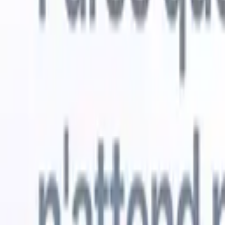
Essai gratuit
L'IA qui travaille pour vous
Nos agen
Les agents IA gèrent les réponses aux e-mails, les
Voir tout
soumissions de candidats, la mise en forme des CV et les
Agent d'a
stratégies de sourcing, vous donnant un meilleur contrôle
dans les C
sur votre recrutement et améliorant la vitesse et la
une liste d
précision.
forme des
PDF.
Agent
Comment les agents IA peuvent changer votre façon de
candidats s
recruter.
↗
Nouvelle version
Connectez vos données à l'IA avec
Recruit CRM MCP
Ce que nous offrons