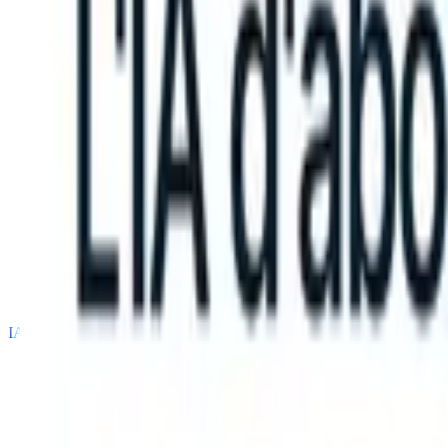
an take instructions?
|
Save my seat
What happens when your ATS ca
Produits
Fonctionnalités
IA
Tarifs
Centre de connaissances
Se connecter
Essai gratuit