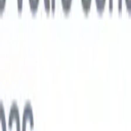
ts IA nouvelle génération
nalyse des CV
Entraînez un agent à reconnaître les champs personnalisé
V que vous analysez.
Agent de soumission de candidats
Laissez l'IA cré
e candidats soignée, prête à être envoyée par e-mail.
Agent de mise en
 CV
Générez des CV formatés par l'IA instantanément et enregistrez-les
 de présentation des candidats
Créez des e-mails de présentation de
oignés et personnalisés grâce à l'IA.
Solutions par secteur