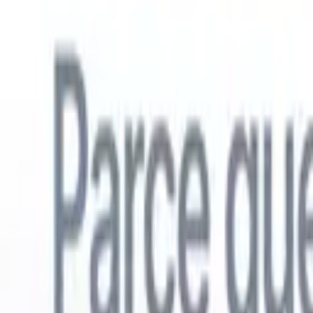
Français
🇺🇸
Anglais
🇳🇱
Néerlandais
🇧🇷
Portugais
🇪🇸
Espagnol
🇩🇪
Alle
Produits
Fonctionnalités
IA
Tarifs
Centre de connaissances
Accédez à tout Recruit CRM via UNE application mobile puissante
Configurez sur le web, puis utilisez sur mobile.
S'inscrire maintenant
Français
🇺🇸
Anglais
🇳🇱
Néerlandais
🇧🇷
Portugais
🇪🇸
Espagnol
🇩🇪
Alle
Je veux une démo