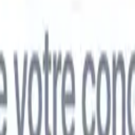
mand
🇯🇵
Japonais
🇮🇹
Italien
🇨🇳
Chinois
mand
🇯🇵
Japonais
🇮🇹
Italien
🇨🇳
Chinois