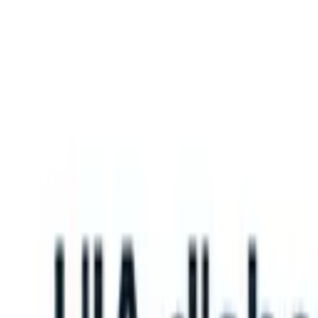
What happens when your ATS can take instructions?
|
Save my seat