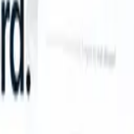
n take instructions?
|
Save my seat