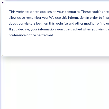
19
Day
:
This website stores cookies on your computer. These cookies are 
21
HR
:
allow us to remember you. We use this information in order to im
39
Min
about our visitors both on this website and other media. To find o
:
If you decline, your information won’t be tracked when you visit t
04
Sec
preference not to be tracked.