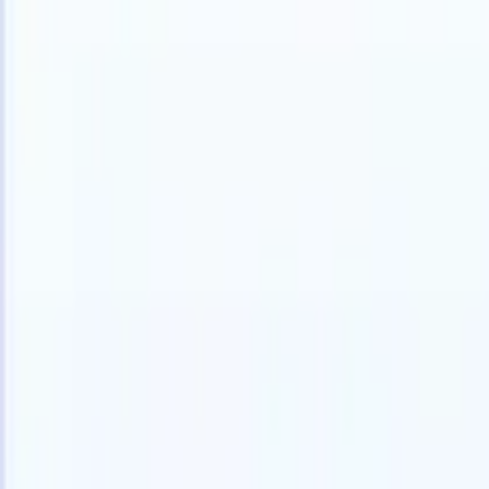
Français
🇺🇸
Anglais
🇳🇱
Néerlandais
🇧🇷
Portugais
🇪🇸
Espagnol
🇩🇪
Alle
Produits
Fonctionnalités
IA
Tarifs
Centre de connaissances
Accédez à tout Recruit CRM via UNE application mobile puissante
Configurez sur le web, puis utilisez sur mobile.
S'inscrire maintenant
Français
🇺🇸
Anglais
🇳🇱
Néerlandais
🇧🇷
Portugais
🇪🇸
Espagnol
🇩🇪
Alle
Je veux une démo