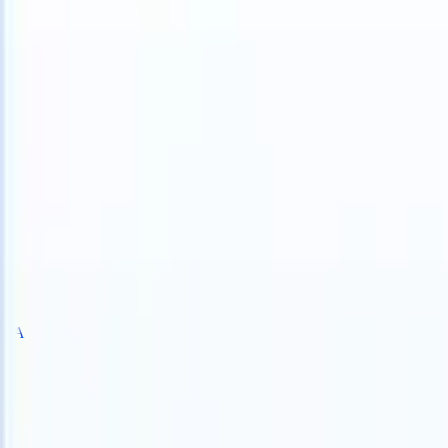
TS can take instructions?
|
Save my seat
What happens when your AT
Produits
Fonctionnalités
IA
Tarifs
Centre de connaissances
Se connecter
Essai gratuit