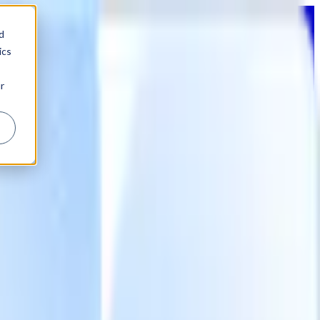
d
ics
r