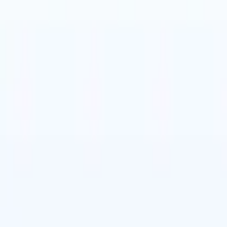
mand
🇯🇵
Japonais
🇮🇹
Italien
🇨🇳
Chinois
mand
🇯🇵
Japonais
🇮🇹
Italien
🇨🇳
Chinois