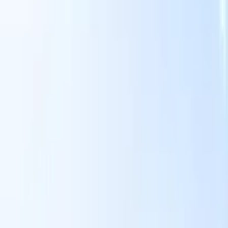
Nos fonctionnalités IA pour les recruteurs
intelligents
Intégration GPT
Automatisez la création de contenu et
s
l'engagement des candidats avec GPT.
Sourcing IA
Sourcez sur tout
er
internet grâce au langage naturel.
Correspondance IA de
candidats
Associez les candidats qualifiés aux postes grâce à une
 en
analyse pilotée par l'IA.
Séquençage de prospection
Engagez les
candidats via des séquences intelligentes d'e-mails, SMS et
LinkedIn.
Libérez l'Efficacité de Recrutement Comme Jamais
Auparavant