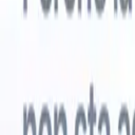
Prova gratuita
L'IA che lavora per te
I nostri
Gli agenti IA gestiscono risposte email, invii di candidati,
Visualizza 
formattazione CV e strategie di ricerca, offrendoti un
Agente di 
maggiore controllo sul tuo reclutamento e migliorando
che analizz
velocità e precisione.
curata pron
dall'IA su
Come gli agenti IA possono cambiare il tuo modo di
mail di pre
assumere.
↗
Nuova versione
Collega i tuoi dati all'IA con Recruit
CRM MCP
Cosa offriamo