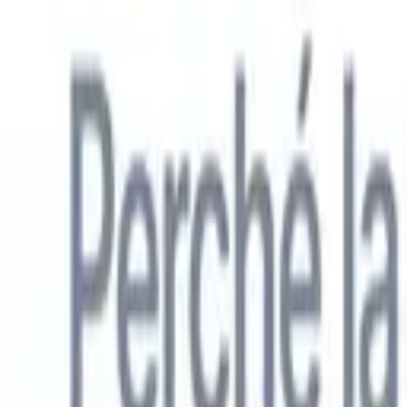
Italiano
🇺🇸
Inglese
🇳🇱
Olandese
🇫🇷
Francese
🇧🇷
Portoghese
🇪🇸
Spagno
Prodotti
Funzionalità
IA
Prezzi
Centro di conoscenza
Accedi a tutto Recruit CRM tramite UN'UNICA potente app mobile
Configura sul web, poi usa su mobile.
Registrati ora
Italiano
🇺🇸
Inglese
🇳🇱
Olandese
🇫🇷
Francese
🇧🇷
Portoghese
🇪🇸
Spagno
Voglio una demo