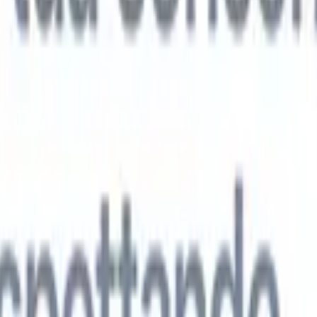
 agenti IA di nuova generazione
tutto
analisi CV
Addestra un agente a riconoscere campi personalizzati nei C
i.
Agente di invio candidati
Lascia che l'IA crei una lista di candidati
ta per l'invio via email.
Agente di formattazione CV
Genera CV formatt
l momento e salvali come PDF.
Agente di presentazione candidati
Crea e-
sentazione dei candidati eleganti e personalizzate con l'IA.
Soluzioni per settore