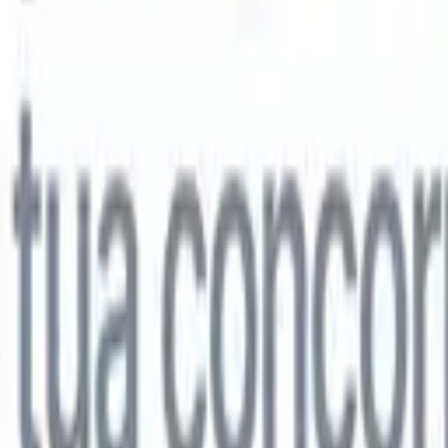
lo
🇩🇪
Tedesco
🇯🇵
Giapponese
🇨🇳
Cinese
lo
🇩🇪
Tedesco
🇯🇵
Giapponese
🇨🇳
Cinese