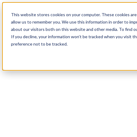
18
Day
:
This website stores cookies on your computer. These cookies are 
13
HR
:
allow us to remember you. We use this information in order to im
19
Min
about our visitors both on this website and other media. To find o
:
If you decline, your information won’t be tracked when you visit t
43
Sec
preference not to be tracked.