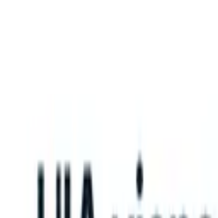
What happens when your ATS can take instructions?
|
Save my seat