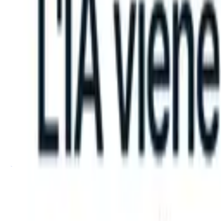
can take instructions?
|
Save my seat
What happens when your ATS c
Prodotti
Funzionalità
IA
Prezzi
Centro di conoscenza
Accedi
Prova gratuita