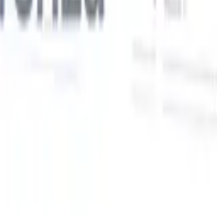
Le nostre funzionalità IA per i recruiter intelligenti
Integrazione GPT
Automatizza la creazione di contenuti e il
coinvolgimento dei candidati con GPT.
Ricerca IA
Cerca in tutto
V
internet con linguaggio naturale.
Abbinamento candidati con
IA
Abbina candidati qualificati ai ruoli con analisi guidata
ati
dall'IA.
Sequenziazione outreach
Coinvolgi i candidati tramite
sequenze intelligenti di email, SMS e LinkedIn.
Sblocca l'Efficienza di Reclutamento Come Mai Prima
Voglio una demo