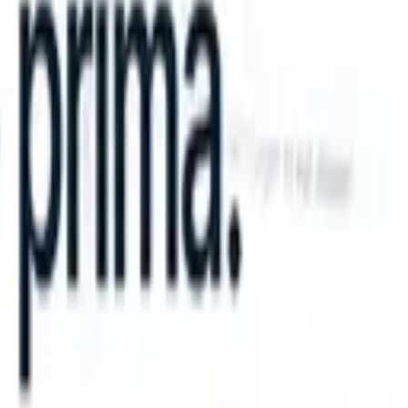
an take instructions?
|
Save my seat