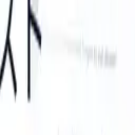
an take instructions?
|
Save my seat