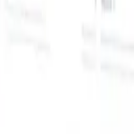
スマートリクルーター向けAI機能
GPT統合
GPTでコンテンツ作成と候補者エンゲージメント
を自動化。
AIソーシング
自然言語でインターネット全体か
る
らソーシング。
AI候補者マッチング
AI主導の分析で適格な
提
候補者を役割にマッチ。
アウトリーチシーケンシング
スマ
ジ
ートなメール、SMS、LinkedInシーケンスで候補者にエン
補
ゲージ。
これまでにない採用効率を解き放とう
デモを見たい