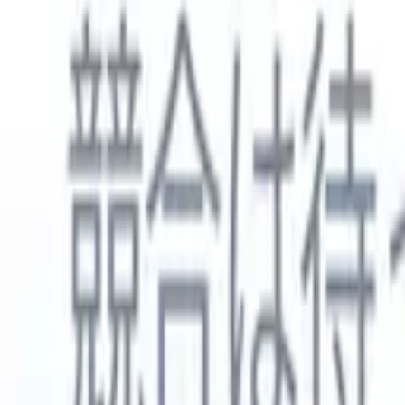
日本語
🇺🇸
英語
🇳🇱
オランダ語
🇫🇷
フランス語
🇧🇷
ポルトガル語
🇪
製品
機能
AI
料金
ナレッジハブ
ONEの強力なモバイルアプリでRecruit CRMのすべてにアク
Webでセットアップして、モバイルで使用。
今すぐ登録
日本語