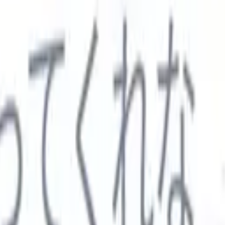

スペイン語
🇩🇪
ドイツ語
🇮🇹
イタリア語
🇨🇳
中国語
セス