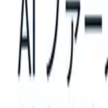
can take instructions?
|
Save my seat
What happens when your ATS c
製品
機能
AI
料金
ナレッジハブ
サインイン
無料で試す