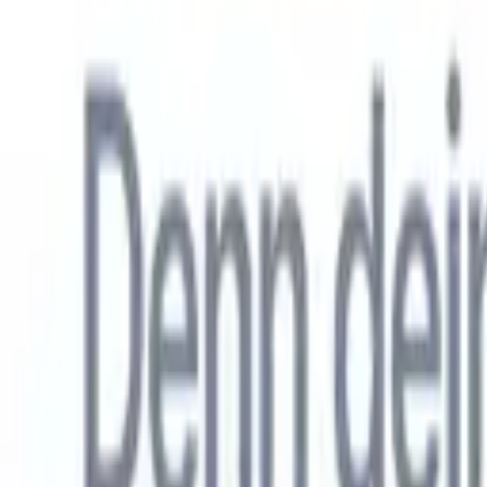
Allemand
🇺🇸
Anglais
🇳🇱
Néerlandais
🇫🇷
Français
🇧🇷
Portugais
🇪🇸
Espag
Produkte
Funktionen
KI
Preise
Wissenszentrum
Greifen Sie über EINE leistungsstarke mobile App auf alle Funktio
Richten Sie es im Web ein und nutzen Sie es dann auf dem Handy.
Jetzt anmelden
Allemand
🇺🇸
Anglais
🇳🇱
Néerlandais
🇫🇷
Français
🇧🇷
Portugais
🇪🇸
Espag
Ich möchte eine Demo