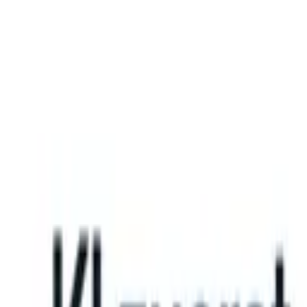
What happens when your ATS can take instructions?
|
Save my seat