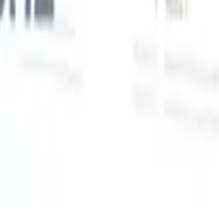
Unsere KI-Funktionen für smarte Recruiter
GPT-Integration
Automatisieren Sie Content-Erstellung und
Kandidatenengagement mit GPT.
KI-Sourcing
Suchen Sie im
r
gesamten Internet mit natürlicher Sprache.
KI-
Sie
Kandidatenabgleich
Ordnen Sie qualifizierte Kandidaten mit KI-
uf-
gesteuerter Analyse den passenden Stellen zu.
Outreach-
n
Sequenzierung
Sprechen Sie Kandidaten über intelligente E-Mail-,
SMS- und LinkedIn-Sequenzen an.
Entfesseln Sie Rekrutierungseffizienz wie nie zuvor
Ich möchte eine Demo