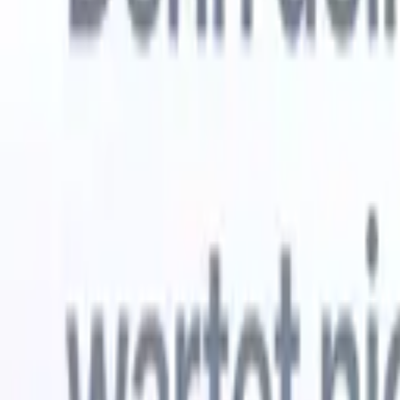
Kostenlos testen
KI, die die Arbeit für Sie erledigt
Unsere 
KI-Agenten übernehmen E-Mail-Antworten,
Alle anzei
Kandidateneinreichungen, Lebenslauf-Formatierung und
Lebenslau
Sourcing-Strategien – für mehr Kontrolle über Ihre
in analysi
Personalvermittlung und mehr Geschwindigkeit und
die KI ein
Genauigkeit.
Formatier
Sie sie al
Wie KI-Agenten Ihre Einstellungsweise verändern
markenger
können.
↗
Neue Version
Verbinde deine Daten mit KI – Recruit
CRM MCP
Was wir bieten