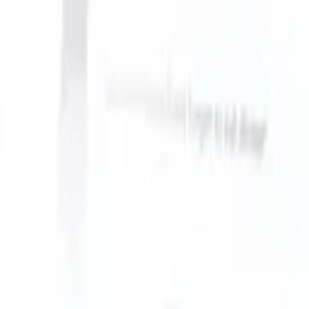
n take instructions?
|
Save my seat