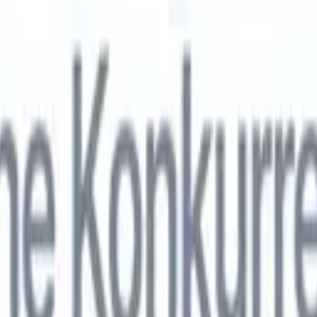
nol
🇯🇵
Japonais
🇮🇹
Italien
🇨🇳
Chinois
nen von Recruit CRM zu
nol
🇯🇵
Japonais
🇮🇹
Italien
🇨🇳
Chinois