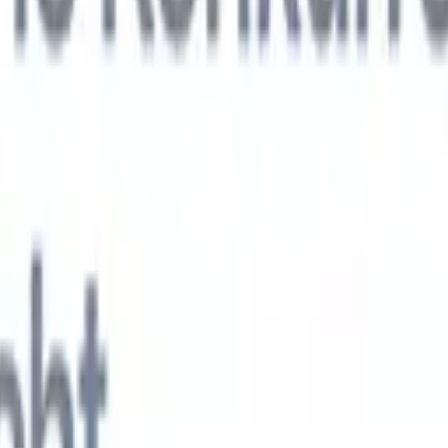
KI-Agenten der nächsten Generation
gen
f-Analyse-Agent
Trainieren Sie einen Agenten, benutzerdefinierte Felde
erten Lebensläufen zu erkennen.
Kandidateneinreichungs-Agent
Lassen 
e ausgefeilte Kandidatenliste für den E-Mail-Versand erstellen.
Lebensla
ungs-Agent
Erstellen Sie KI-formatierte Lebensläufe sofort und speicher
s PDFs.
Kandidaten-Pitch-Agent
Erstellen Sie mit KI ausgefeilte,
echte Kandidaten-Pitch-E-Mails.
Lösungen nach Branche