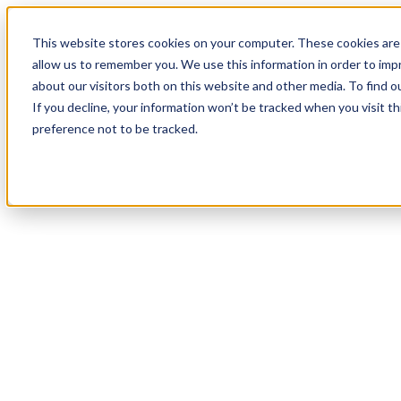
20
Day
:
This website stores cookies on your computer. These cookies are 
00
HR
:
allow us to remember you. We use this information in order to im
26
Min
about our visitors both on this website and other media. To find o
:
If you decline, your information won’t be tracked when you visit t
04
Sec
preference not to be tracked.