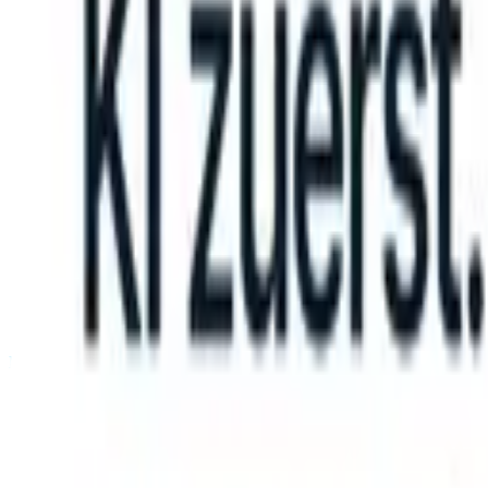
n take instructions?
|
Save my seat
What happens when your ATS ca
Produkte
Funktionen
KI
Preise
Wissenszentrum
Anmelden
Kostenlos testen