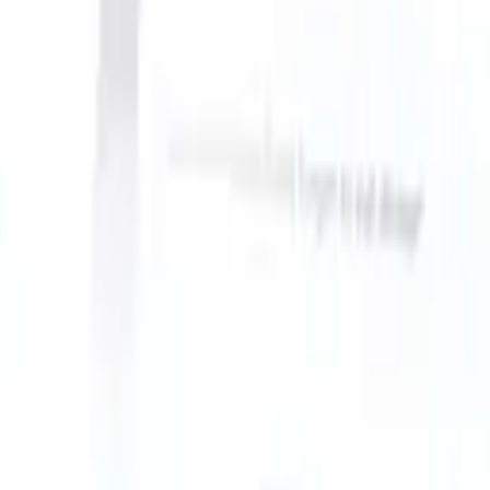
can take instructions?
|
Save my seat