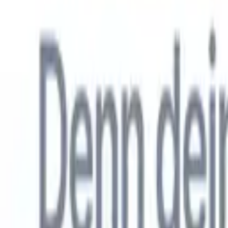
Allemand
🇺🇸
Anglais
🇳🇱
Néerlandais
🇫🇷
Français
🇧🇷
Portugais
🇪🇸
Espag
Produkte
Funktionen
KI
Preise
Wissenszentrum
Greifen Sie über EINE leistungsstarke mobile App auf alle Funktio
Richten Sie es im Web ein und nutzen Sie es dann auf dem Handy.
Jetzt anmelden
Allemand
🇺🇸
Anglais
🇳🇱
Néerlandais
🇫🇷
Français
🇧🇷
Portugais
🇪🇸
Espag
Ich möchte eine Demo