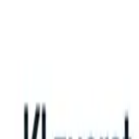
What happens when your ATS can take instructions?
|
Save my seat