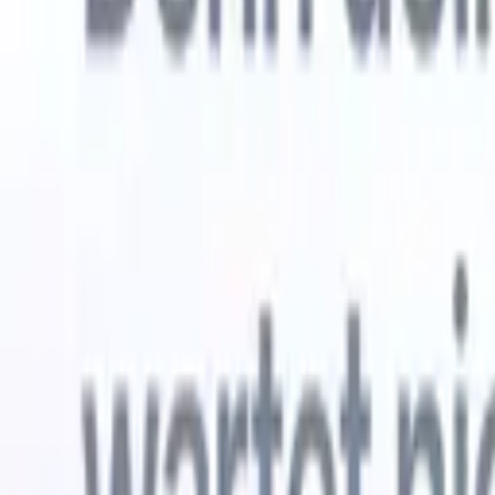
Kostenlos testen
KI, die die Arbeit für Sie erledigt
Unsere 
KI-Agenten übernehmen E-Mail-Antworten,
Alle anzei
Kandidateneinreichungen, Lebenslauf-Formatierung und
Lebenslau
Sourcing-Strategien – für mehr Kontrolle über Ihre
in analysi
Personalvermittlung und mehr Geschwindigkeit und
die KI ein
Genauigkeit.
Formatier
Sie sie al
Wie KI-Agenten Ihre Einstellungsweise verändern
markenger
können.
↗
Neue Version
Verbinde deine Daten mit KI – Recruit
CRM MCP
Was wir bieten