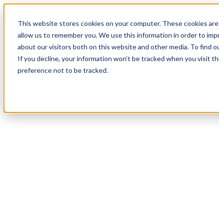
19
Day
:
This website stores cookies on your computer. These cookies are 
05
HR
:
allow us to remember you. We use this information in order to im
15
Min
about our visitors both on this website and other media. To find o
:
If you decline, your information won’t be tracked when you visit t
33
Sec
preference not to be tracked.