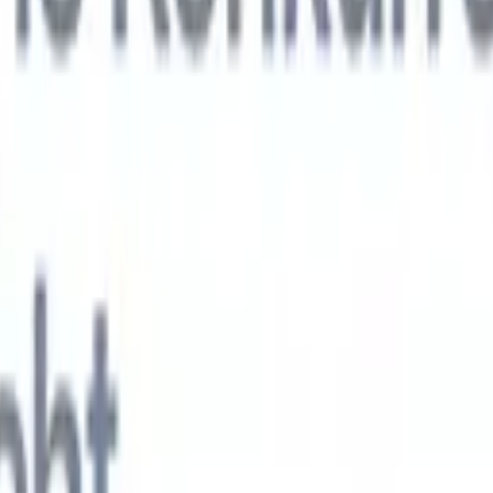
KI-Agenten der nächsten Generation
gen
f-Analyse-Agent
Trainieren Sie einen Agenten, benutzerdefinierte Felde
erten Lebensläufen zu erkennen.
Kandidateneinreichungs-Agent
Lassen 
e ausgefeilte Kandidatenliste für den E-Mail-Versand erstellen.
Lebensla
ungs-Agent
Erstellen Sie KI-formatierte Lebensläufe sofort und speicher
s PDFs.
Kandidaten-Pitch-Agent
Erstellen Sie mit KI ausgefeilte,
echte Kandidaten-Pitch-E-Mails.
Lösungen nach Branche