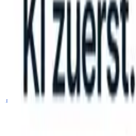
can take instructions?
|
Save my seat
What happens when your ATS 
Produkte
Funktionen
KI
Preise
Wissenszentrum
Anmelden
Kostenlos testen