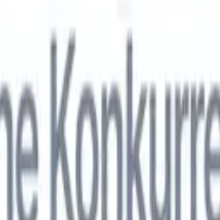
nol
🇯🇵
Japonais
🇮🇹
Italien
🇨🇳
Chinois
nen von Recruit CRM zu
nol
🇯🇵
Japonais
🇮🇹
Italien
🇨🇳
Chinois