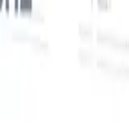
Unsere KI-Funktionen für smarte Recruiter
GPT-Integration
Automatisieren Sie Content-Erstellung und
Kandidatenengagement mit GPT.
KI-Sourcing
Suchen Sie im
r
gesamten Internet mit natürlicher Sprache.
KI-
Sie
Kandidatenabgleich
Ordnen Sie qualifizierte Kandidaten mit KI-
uf-
gesteuerter Analyse den passenden Stellen zu.
Outreach-
n
Sequenzierung
Sprechen Sie Kandidaten über intelligente E-Mail-,
SMS- und LinkedIn-Sequenzen an.
Entfesseln Sie Rekrutierungseffizienz wie nie zuvor
Ich möchte eine Demo