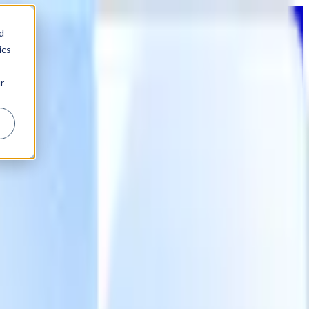
d
ics
r