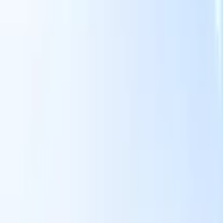
Unsere KI-Funktionen für smarte Recruiter
GPT-Integration
Automatisieren Sie Content-Erstellung und
Kandidatenengagement mit GPT.
KI-Sourcing
Suchen Sie im
r
gesamten Internet mit natürlicher Sprache.
KI-
Sie
Kandidatenabgleich
Ordnen Sie qualifizierte Kandidaten mit KI-
uf-
gesteuerter Analyse den passenden Stellen zu.
Outreach-
n
Sequenzierung
Sprechen Sie Kandidaten über intelligente E-Mail-,
SMS- und LinkedIn-Sequenzen an.
Entfesseln Sie Rekrutierungseffizienz wie nie zuvor
Ich möchte eine Demo