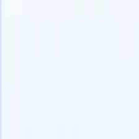
Kostenlos testen
KI, die die Arbeit für Sie erledigt
Unsere 
KI-Agenten übernehmen E-Mail-Antworten,
Alle anzei
Kandidateneinreichungen, Lebenslauf-Formatierung und
Lebenslau
Sourcing-Strategien – für mehr Kontrolle über Ihre
in analysi
Personalvermittlung und mehr Geschwindigkeit und
die KI ein
Genauigkeit.
Formatier
Sie sie al
Wie KI-Agenten Ihre Einstellungsweise verändern
markenger
können.
↗
Neue Version
Verbinde deine Daten mit KI – Recruit
CRM MCP
Was wir bieten