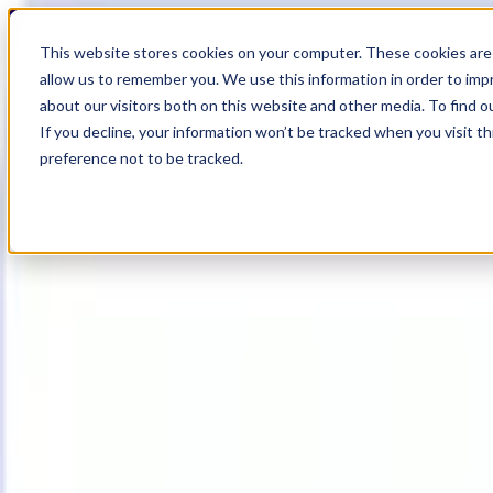
19
Day
:
This website stores cookies on your computer. These cookies are 
13
HR
:
allow us to remember you. We use this information in order to im
12
Min
about our visitors both on this website and other media. To find o
:
If you decline, your information won’t be tracked when you visit t
24
Sec
preference not to be tracked.