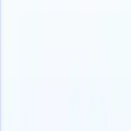
Allemand
🇺🇸
Anglais
🇫🇷
Français
🇳🇱
Néerlandais
🇧🇷
Portugais
🇯🇵
Japona
Produkte
Funktionen
KI
Preise
Wissenszentrum
Greifen Sie über EINE leistungsstarke mobile App auf alle Funktio
Richten Sie es im Web ein und nutzen Sie es dann auf dem Handy.
Jetzt anmelden
Allemand
🇺🇸
Anglais
🇫🇷
Français
🇳🇱
Néerlandais
🇧🇷
Portugais
🇯🇵
Japona
Ich möchte eine Demo