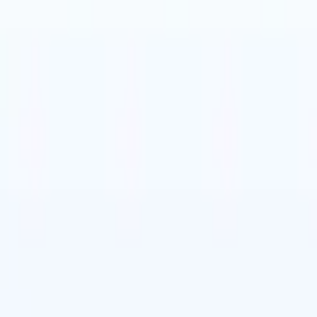
is
🇪🇸
Espagnol
🇮🇹
Italien
🇨🇳
Chinois
nen von Recruit CRM zu
is
🇪🇸
Espagnol
🇮🇹
Italien
🇨🇳
Chinois