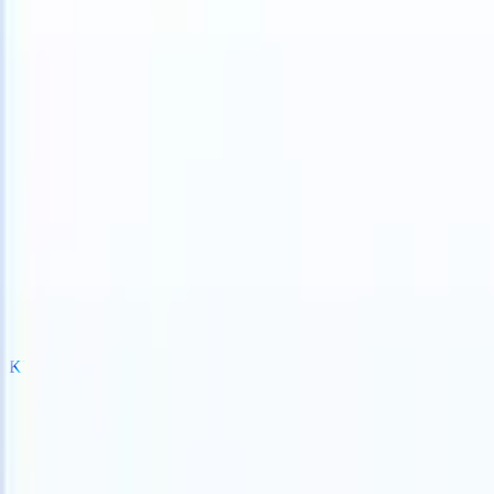
can take instructions?
|
Save my seat
What happens when your ATS c
Produkte
Funktionen
KI
Preise
Wissenszentrum
Anmelden
Kostenlos testen