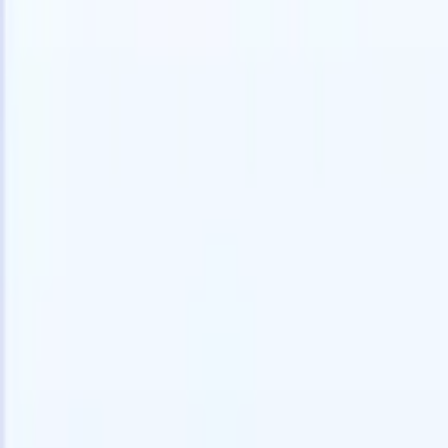
Kostenlos testen
KI, die die Arbeit für Sie erledigt
Unsere 
KI-Agenten übernehmen E-Mail-Antworten,
Alle anzei
Kandidateneinreichungen, Lebenslauf-Formatierung und
Lebenslau
Sourcing-Strategien – für mehr Kontrolle über Ihre
in analysi
Personalvermittlung und mehr Geschwindigkeit und
die KI ein
Genauigkeit.
Formatier
Sie sie al
Wie KI-Agenten Ihre Einstellungsweise verändern
markenger
können.
↗
Neue Version
Verbinde deine Daten mit KI – Recruit
CRM MCP
Was wir bieten