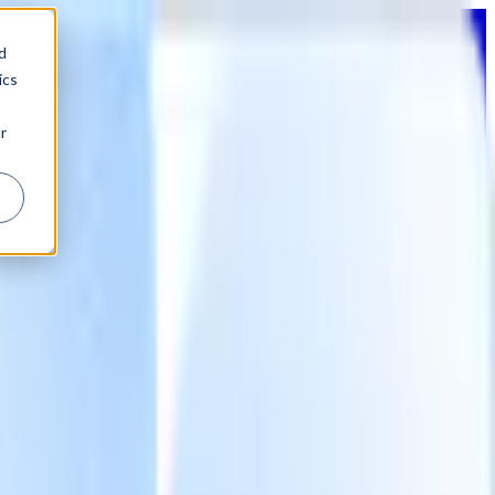
d
ics
r