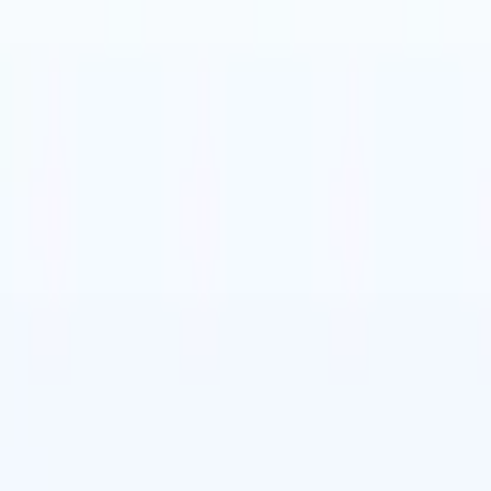
is
🇪🇸
Espagnol
🇮🇹
Italien
🇨🇳
Chinois
nen von Recruit CRM zu
is
🇪🇸
Espagnol
🇮🇹
Italien
🇨🇳
Chinois