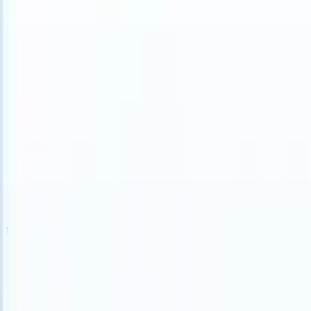
 can take instructions?
|
Save my seat
What happens when your ATS 
Produkte
Funktionen
KI
Preise
Wissenszentrum
Anmelden
Kostenlos testen