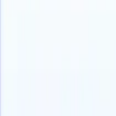
Allemand
🇺🇸
Anglais
🇫🇷
Français
🇳🇱
Néerlandais
🇧🇷
Portugais
🇯🇵
Japona
Produkte
Funktionen
KI
Preise
Wissenszentrum
Greifen Sie über EINE leistungsstarke mobile App auf alle Funktio
Richten Sie es im Web ein und nutzen Sie es dann auf dem Handy.
Jetzt anmelden
Allemand
🇺🇸
Anglais
🇫🇷
Français
🇳🇱
Néerlandais
🇧🇷
Portugais
🇯🇵
Japona
Ich möchte eine Demo