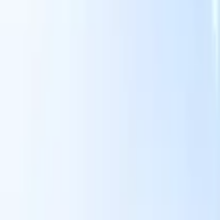
Unsere KI-Funktionen für smarte Recruiter
GPT-Integration
Automatisieren Sie Content-Erstellung und
Kandidatenengagement mit GPT.
KI-Sourcing
Suchen Sie im
r
gesamten Internet mit natürlicher Sprache.
KI-
Sie
Kandidatenabgleich
Ordnen Sie qualifizierte Kandidaten mit KI-
uf-
gesteuerter Analyse den passenden Stellen zu.
Outreach-
n
Sequenzierung
Sprechen Sie Kandidaten über intelligente E-Mail-,
SMS- und LinkedIn-Sequenzen an.
Entfesseln Sie Rekrutierungseffizienz wie nie zuvor
Ich möchte eine Demo