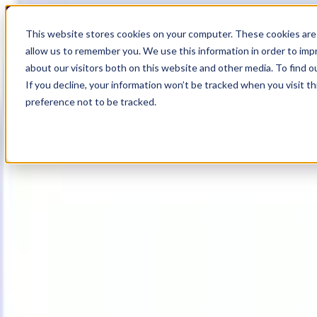
19
Day
:
This website stores cookies on your computer. These cookies are 
07
HR
:
allow us to remember you. We use this information in order to im
44
Min
about our visitors both on this website and other media. To find o
:
If you decline, your information won’t be tracked when you visit t
14
Sec
preference not to be tracked.