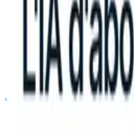
an take instructions?
|
Save my seat
What happens when your ATS c
Produits
Fonctionnalités
IA
Tarifs
Centre de connaissances
Se connecter
Essai gratuit