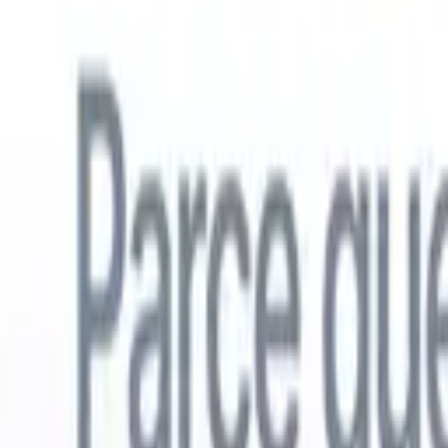
Français
🇺🇸
Anglais
🇳🇱
Néerlandais
🇧🇷
Portugais
🇪🇸
Espagnol
🇩🇪
Alle
Produits
Fonctionnalités
IA
Tarifs
Centre de connaissances
Accédez à tout Recruit CRM via UNE application mobile puissante
Configurez sur le web, puis utilisez sur mobile.
S'inscrire maintenant
Français
🇺🇸
Anglais
🇳🇱
Néerlandais
🇧🇷
Portugais
🇪🇸
Espagnol
🇩🇪
Alle
Je veux une démo