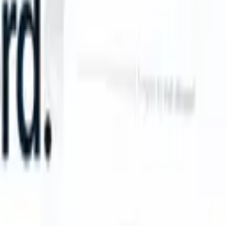
an take instructions?
|
Save my seat