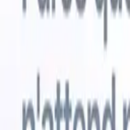
Essai gratuit
L'IA qui travaille pour vous
Nos agen
Les agents IA gèrent les réponses aux e-mails, les
Voir tout
soumissions de candidats, la mise en forme des CV et les
Agent d'a
stratégies de sourcing, vous donnant un meilleur contrôle
dans les C
sur votre recrutement et améliorant la vitesse et la
une liste d
précision.
forme des
PDF.
Agent
Comment les agents IA peuvent changer votre façon de
candidats s
recruter.
↗
Nouvelle version
Connectez vos données à l'IA avec
Recruit CRM MCP
Ce que nous offrons