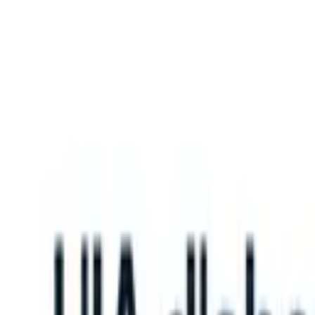
What happens when your ATS can take instructions?
|
Save my seat