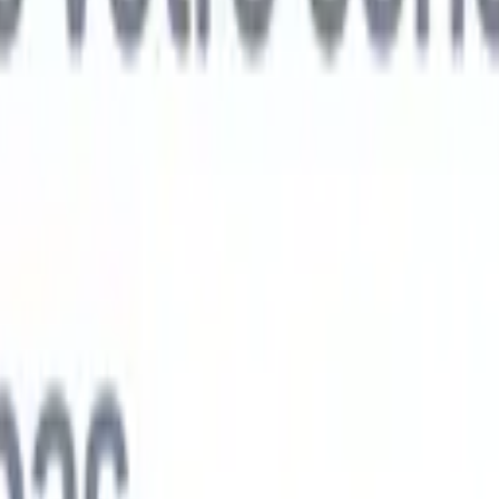
ts IA nouvelle génération
nalyse des CV
Entraînez un agent à reconnaître les champs personnalisé
V que vous analysez.
Agent de soumission de candidats
Laissez l'IA cré
e candidats soignée, prête à être envoyée par e-mail.
Agent de mise en
 CV
Générez des CV formatés par l'IA instantanément et enregistrez-les
 de présentation des candidats
Créez des e-mails de présentation de
oignés et personnalisés grâce à l'IA.
Solutions par secteur