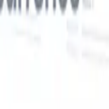
Nos fonctionnalités IA pour les recruteurs
intelligents
Intégration GPT
Automatisez la création de contenu et
s
l'engagement des candidats avec GPT.
Sourcing IA
Sourcez sur tout
er
internet grâce au langage naturel.
Correspondance IA de
candidats
Associez les candidats qualifiés aux postes grâce à une
 en
analyse pilotée par l'IA.
Séquençage de prospection
Engagez les
candidats via des séquences intelligentes d'e-mails, SMS et
LinkedIn.
Libérez l'Efficacité de Recrutement Comme Jamais
Auparavant