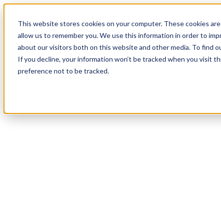
19
Day
:
This website stores cookies on your computer. These cookies are 
23
HR
:
allow us to remember you. We use this information in order to im
11
Min
about our visitors both on this website and other media. To find o
:
If you decline, your information won’t be tracked when you visit t
28
Sec
preference not to be tracked.