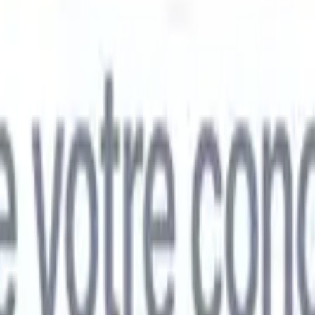
mand
🇯🇵
Japonais
🇮🇹
Italien
🇨🇳
Chinois
mand
🇯🇵
Japonais
🇮🇹
Italien
🇨🇳
Chinois