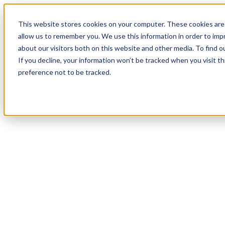
17
Day
:
This website stores cookies on your computer. These cookies are 
08
HR
:
allow us to remember you. We use this information in order to im
25
Min
about our visitors both on this website and other media. To find o
:
If you decline, your information won’t be tracked when you visit t
45
Sec
preference not to be tracked.