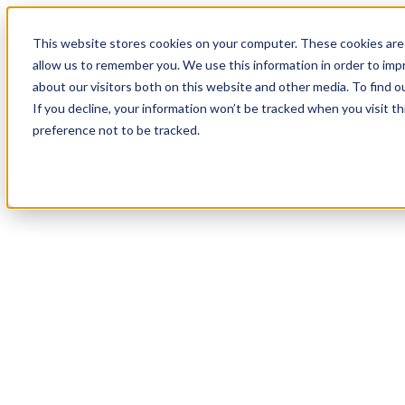
20
Day
:
This website stores cookies on your computer. These cookies are 
15
HR
:
allow us to remember you. We use this information in order to im
02
Min
about our visitors both on this website and other media. To find o
:
If you decline, your information won’t be tracked when you visit t
44
Sec
preference not to be tracked.