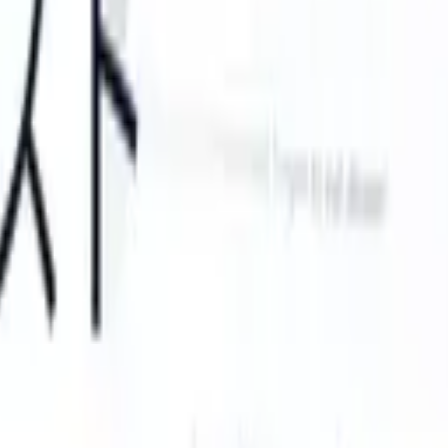
S can take instructions?
|
Save my seat