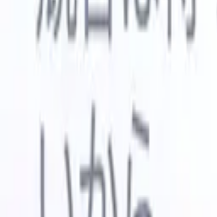
🇺🇸
英語
🇳🇱
オランダ語
🇫🇷
フランス語
🇧🇷
ポルトガル語
🇪
デモを見たい
無料で試す
あなたのために働くAI
次世代
AIエージェントがメール返信、候補者提出、履歴書
すべて表
フォーマット、ソーシング戦略を処理し、採用活動
履歴書解
をより効率的かつ正確に管理できるようにします。
ようエー
出に対応
AIエージェントが採用の仕方を変える方法。
↗
ェント
A
者ピッチ
成。
新リリース
Recruit CRM MCPでデータをAIに接続
当社のサービス