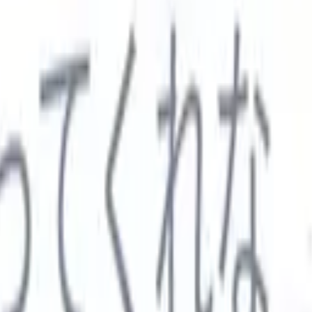

スペイン語
🇩🇪
ドイツ語
🇮🇹
イタリア語
🇨🇳
中国語
セス