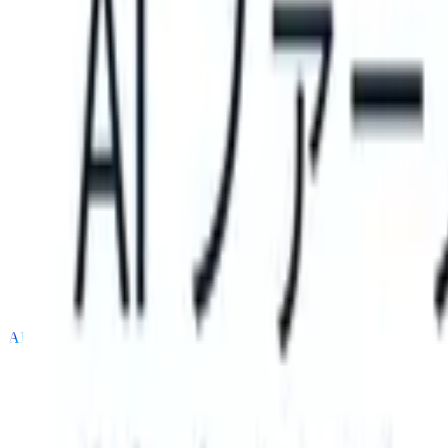
TS can take instructions?
|
Save my seat
What happens when your AT
製品
機能
AI
料金
ナレッジハブ
サインイン
無料で試す