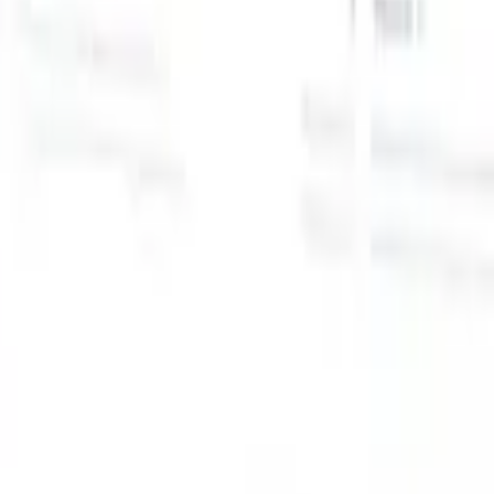
スマートリクルーター向けAI機能
GPT統合
GPTでコンテンツ作成と候補者エンゲージメント
を自動化。
AIソーシング
自然言語でインターネット全体か
る
らソーシング。
AI候補者マッチング
AI主導の分析で適格な
提
候補者を役割にマッチ。
アウトリーチシーケンシング
スマ
ジ
ートなメール、SMS、LinkedInシーケンスで候補者にエン
補
ゲージ。
これまでにない採用効率を解き放とう
デモを見たい