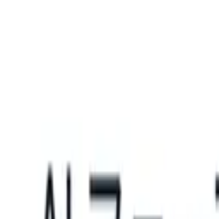
What happens when your ATS can take instructions?
|
Save my seat