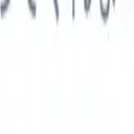

スペイン語
🇩🇪
ドイツ語
🇮🇹
イタリア語
🇨🇳
中国語
AIエージェント
示
析エージェント
解析する履歴書のカスタムフィールドを認識す
ジェントをトレーニング。
候補者提出エージェント
AIがメール
した洗練された候補者リストを作成。
履歴書フォーマットエー
Iフォーマット済み履歴書をその場で生成しPDFとして保存。
候
エージェント
AIで洗練されたブランド候補者ピッチメールを作
業界別ソリューション