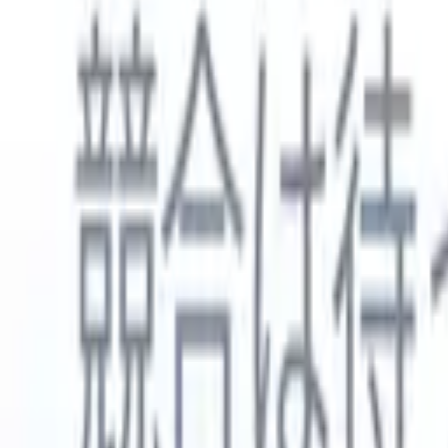
日本語
🇺🇸
英語
🇳🇱
オランダ語
🇫🇷
フランス語
🇧🇷
ポルトガル語
🇪
製品
機能
AI
料金
ナレッジハブ
ONEの強力なモバイルアプリでRecruit CRMのすべてにアク
Webでセットアップして、モバイルで使用。
今すぐ登録
日本語