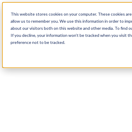
18
Day
:
This website stores cookies on your computer. These cookies are 
14
HR
:
allow us to remember you. We use this information in order to im
02
Min
about our visitors both on this website and other media. To find o
:
If you decline, your information won’t be tracked when you visit t
18
Sec
preference not to be tracked.