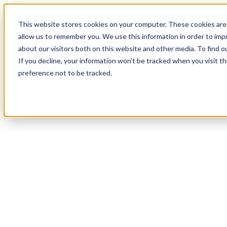
18
Day
:
This website stores cookies on your computer. These cookies are 
01
HR
:
allow us to remember you. We use this information in order to im
36
Min
about our visitors both on this website and other media. To find o
:
If you decline, your information won’t be tracked when you visit t
01
Sec
preference not to be tracked.