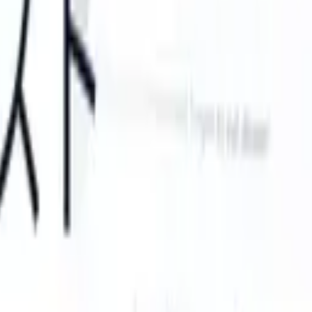
can take instructions?
|
Save my seat