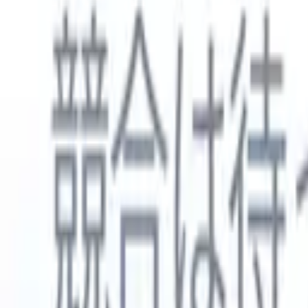
日本語
🇺🇸
英語
🇳🇱
オランダ語
🇫🇷
フランス語
🇧🇷
ポルトガル語
🇪
製品
機能
AI
料金
ナレッジハブ
ONEの強力なモバイルアプリでRecruit CRMのすべてにアク
Webでセットアップして、モバイルで使用。
今すぐ登録
日本語