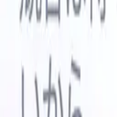
🇺🇸
英語
🇳🇱
オランダ語
🇫🇷
フランス語
🇧🇷
ポルトガル語
🇪
デモを見たい
無料で試す
あなたのために働くAI
次世代
AIエージェントがメール返信、候補者提出、履歴書
すべて表
フォーマット、ソーシング戦略を処理し、採用活動
履歴書解
をより効率的かつ正確に管理できるようにします。
ようエー
出に対応
AIエージェントが採用の仕方を変える方法。
↗
ェント
A
者ピッチ
成。
新リリース
Recruit CRM MCPでデータをAIに接続
当社のサービス