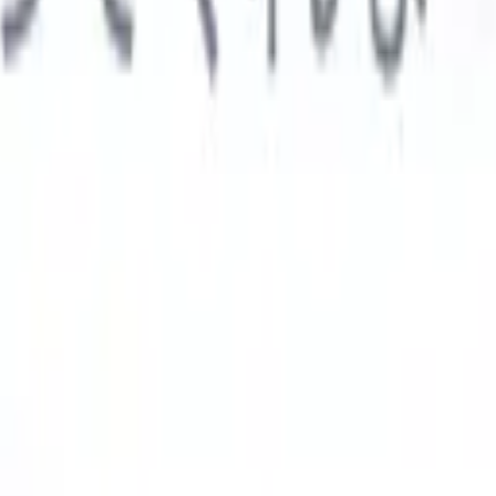

スペイン語
🇩🇪
ドイツ語
🇮🇹
イタリア語
🇨🇳
中国語
AIエージェント
示
析エージェント
解析する履歴書のカスタムフィールドを認識す
ジェントをトレーニング。
候補者提出エージェント
AIがメール
した洗練された候補者リストを作成。
履歴書フォーマットエー
Iフォーマット済み履歴書をその場で生成しPDFとして保存。
候
エージェント
AIで洗練されたブランド候補者ピッチメールを作
業界別ソリューション