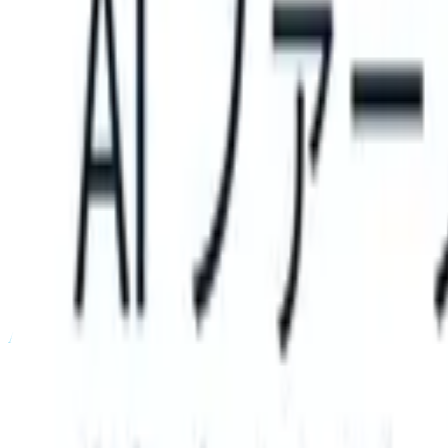
 can take instructions?
|
Save my seat
What happens when your ATS 
製品
機能
AI
料金
ナレッジハブ
サインイン
無料で試す