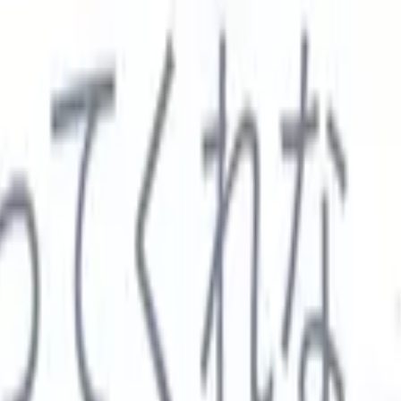

スペイン語
🇩🇪
ドイツ語
🇮🇹
イタリア語
🇨🇳
中国語
セス