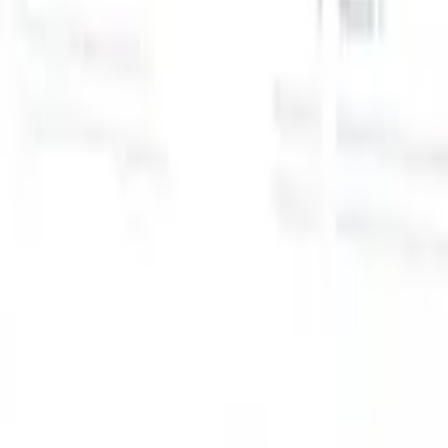
スマートリクルーター向けAI機能
GPT統合
GPTでコンテンツ作成と候補者エンゲージメント
を自動化。
AIソーシング
自然言語でインターネット全体か
る
らソーシング。
AI候補者マッチング
AI主導の分析で適格な
提
候補者を役割にマッチ。
アウトリーチシーケンシング
スマ
ジ
ートなメール、SMS、LinkedInシーケンスで候補者にエン
補
ゲージ。
これまでにない採用効率を解き放とう
デモを見たい