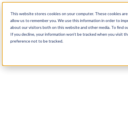
17
Day
:
This website stores cookies on your computer. These cookies are 
20
HR
:
allow us to remember you. We use this information in order to im
21
Min
about our visitors both on this website and other media. To find o
:
If you decline, your information won’t be tracked when you visit t
27
Sec
preference not to be tracked.