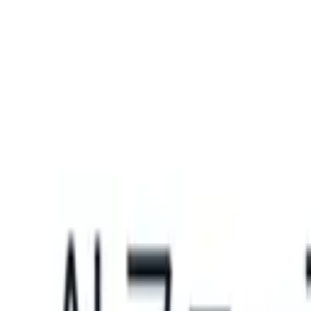
What happens when your ATS can take instructions?
|
Save my seat