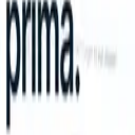
an take instructions?
|
Save my seat