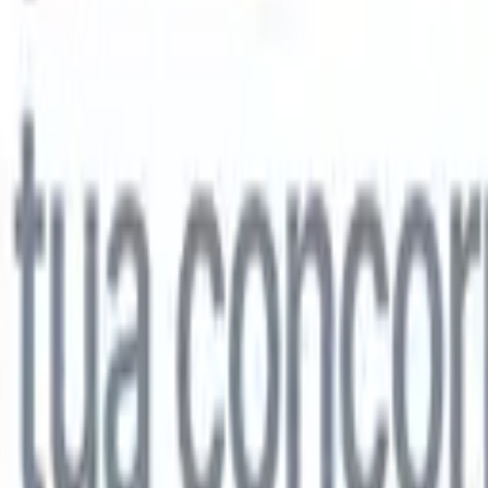
lo
🇩🇪
Tedesco
🇯🇵
Giapponese
🇨🇳
Cinese
lo
🇩🇪
Tedesco
🇯🇵
Giapponese
🇨🇳
Cinese