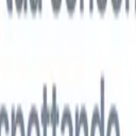
 agenti IA di nuova generazione
tutto
analisi CV
Addestra un agente a riconoscere campi personalizzati nei C
i.
Agente di invio candidati
Lascia che l'IA crei una lista di candidati
ta per l'invio via email.
Agente di formattazione CV
Genera CV formatt
l momento e salvali come PDF.
Agente di presentazione candidati
Crea e-
sentazione dei candidati eleganti e personalizzate con l'IA.
Soluzioni per settore