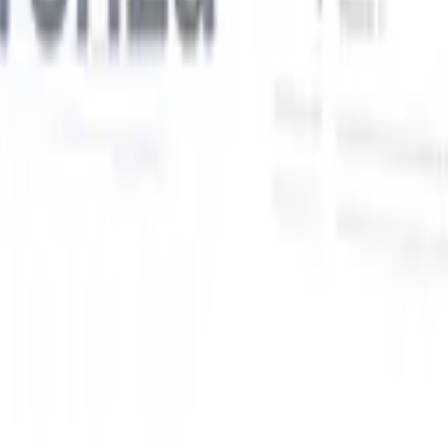
Le nostre funzionalità IA per i recruiter intelligenti
Integrazione GPT
Automatizza la creazione di contenuti e il
coinvolgimento dei candidati con GPT.
Ricerca IA
Cerca in tutto
V
internet con linguaggio naturale.
Abbinamento candidati con
IA
Abbina candidati qualificati ai ruoli con analisi guidata
ati
dall'IA.
Sequenziazione outreach
Coinvolgi i candidati tramite
sequenze intelligenti di email, SMS e LinkedIn.
Sblocca l'Efficienza di Reclutamento Come Mai Prima
Voglio una demo