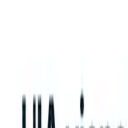
What happens when your ATS can take instructions?
|
Save my seat