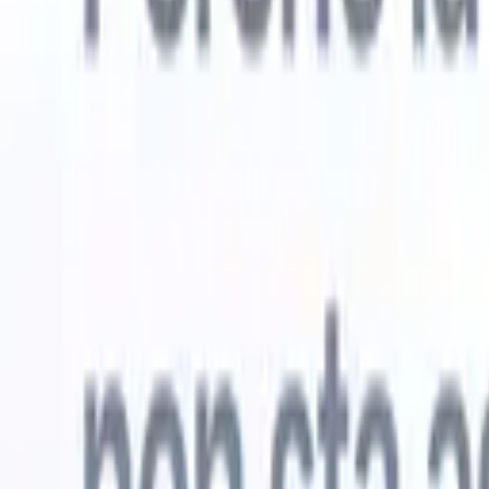
Prova gratuita
L'IA che lavora per te
I nostri
Gli agenti IA gestiscono risposte email, invii di candidati,
Visualizza 
formattazione CV e strategie di ricerca, offrendoti un
Agente di 
maggiore controllo sul tuo reclutamento e migliorando
che analizz
velocità e precisione.
curata pron
dall'IA su
Come gli agenti IA possono cambiare il tuo modo di
mail di pre
assumere.
↗
Nuova versione
Collega i tuoi dati all'IA con Recruit
CRM MCP
Cosa offriamo