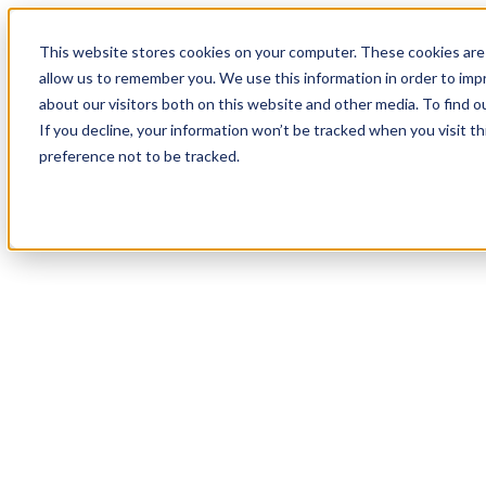
18
Day
:
This website stores cookies on your computer. These cookies are 
12
HR
:
allow us to remember you. We use this information in order to im
14
Min
about our visitors both on this website and other media. To find o
:
If you decline, your information won’t be tracked when you visit t
27
Sec
preference not to be tracked.