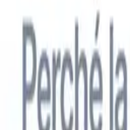
Italiano
🇺🇸
Inglese
🇳🇱
Olandese
🇫🇷
Francese
🇧🇷
Portoghese
🇪🇸
Spagno
Prodotti
Funzionalità
IA
Prezzi
Centro di conoscenza
Accedi a tutto Recruit CRM tramite UN'UNICA potente app mobile
Configura sul web, poi usa su mobile.
Registrati ora
Italiano
🇺🇸
Inglese
🇳🇱
Olandese
🇫🇷
Francese
🇧🇷
Portoghese
🇪🇸
Spagno
Voglio una demo