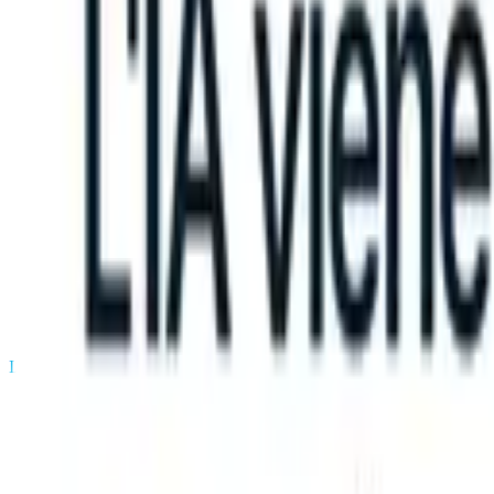
can take instructions?
|
Save my seat
What happens when your ATS c
Prodotti
Funzionalità
IA
Prezzi
Centro di conoscenza
Accedi
Prova gratuita