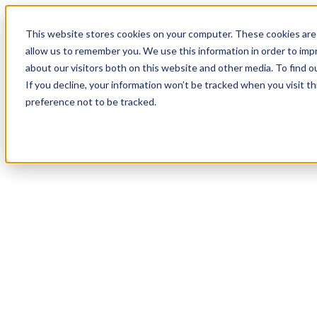
18
Day
:
This website stores cookies on your computer. These cookies are 
00
HR
:
allow us to remember you. We use this information in order to im
02
Min
about our visitors both on this website and other media. To find o
:
If you decline, your information won’t be tracked when you visit t
46
Sec
preference not to be tracked.