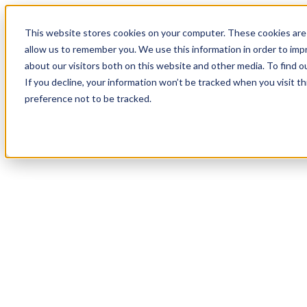
18
Day
:
This website stores cookies on your computer. These cookies are 
08
HR
:
allow us to remember you. We use this information in order to im
00
Min
about our visitors both on this website and other media. To find o
:
If you decline, your information won’t be tracked when you visit t
35
Sec
preference not to be tracked.