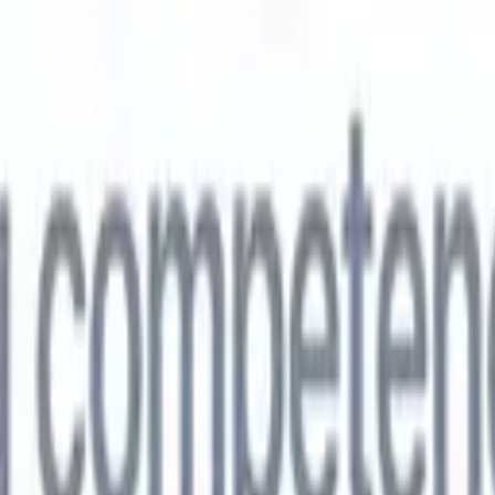
🇵
Japonés
🇮🇹
Italiano
🇨🇳
Chino
vil
🇵
Japonés
🇮🇹
Italiano
🇨🇳
Chino