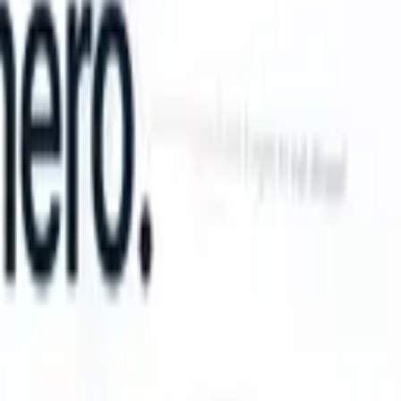
n take instructions?
|
Save my seat