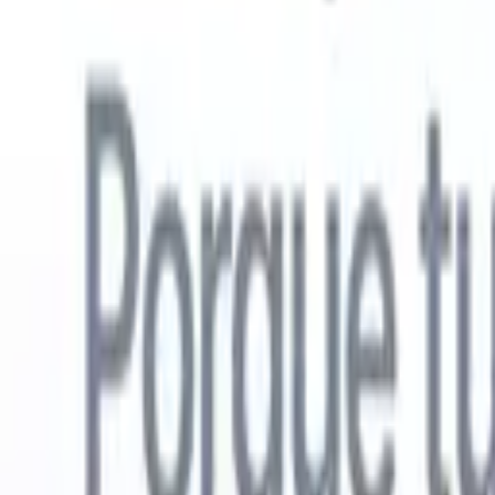
Español
🇺🇸
Inglés
🇳🇱
Neerlandés
🇫🇷
Francés
🇧🇷
Portugués
🇩🇪
Alemán

Productos
Características
IA
Precios
Centro de conocimiento
Acceda a todo Recruit CRM a través de UNA poderosa aplicación mó
Configure en la web, luego use en móvil.
Registrarse ahora
Español
🇺🇸
Inglés
🇳🇱
Neerlandés
🇫🇷
Francés
🇧🇷
Portugués
🇩🇪
Alemán

Quiero una demo