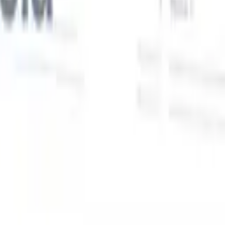
Nuestras funciones de IA para reclutadores
inteligentes
Integración GPT
Automatiza la creación de contenido y el
s
compromiso con candidatos con GPT.
Búsqueda con IA
Busca en
toda internet con lenguaje natural.
Emparejamiento de candidatos
con IA
Empareja candidatos calificados con puestos mediante
análisis impulsado por IA.
Secuenciación de contacto
Involucra a
los candidatos a través de secuencias inteligentes de correo, SMS y
LinkedIn.
Desbloquee la Eficiencia de Reclutamiento Como Nunca
Antes
Quiero una demo