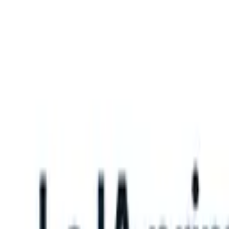
What happens when your ATS can take instructions?
|
Save my seat