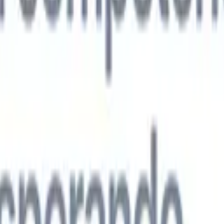
s agentes de IA de nueva generación
análisis de CV
Entrena un agente para reconocer campos personalizado
que analices.
Agente de envío de candidatos
Deja que la IA elabore una
ndidatos pulida lista para enviar por correo.
Agente de formato de
 currículums formateados por IA al instante y guárdalos como
te de presentación de candidatos
Crea correos de presentación de
 pulidos y personalizados con IA.
Soluciones por industria