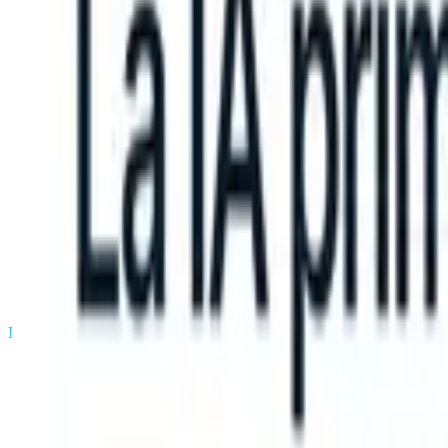
n take instructions?
|
Save my seat
What happens when your ATS ca
Productos
Características
IA
Precios
Centro de conocimiento
Iniciar sesión
Probar gratis