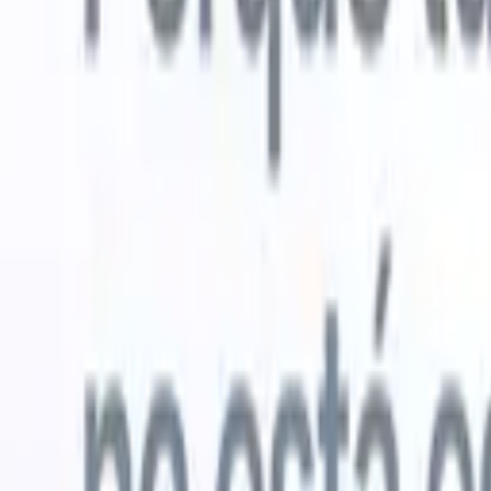
Probar gratis
IA que trabaja por ti
Nuestro
Los agentes de IA gestionan respuestas de correo, envíos
Ver todo
de candidatos, formato de CV y estrategias de búsqueda,
Agente de 
dándote mayor control sobre tu reclutamiento y mejorando
en los CV 
la velocidad y precisión.
lista de ca
CV
Genera
Cómo los agentes de IA pueden cambiar tu forma de
PDFs.
Agen
contratar.
↗
candidatos
Nueva versión
Conecta tus datos a la IA con Recruit
CRM MCP
Lo que ofrecemos