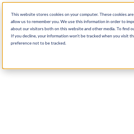
17
Day
:
This website stores cookies on your computer. These cookies are 
08
HR
:
allow us to remember you. We use this information in order to im
31
Min
about our visitors both on this website and other media. To find o
:
If you decline, your information won’t be tracked when you visit t
09
Sec
preference not to be tracked.