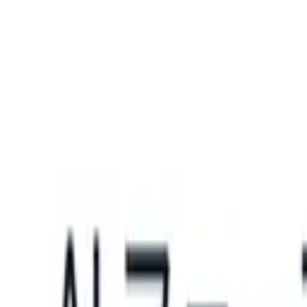
What happens when your ATS can take instructions?
|
Save my seat