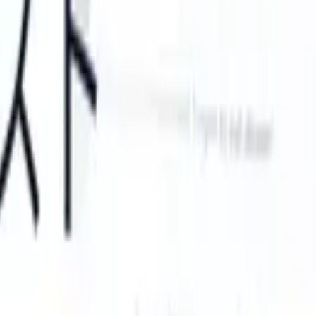
can take instructions?
|
Save my seat