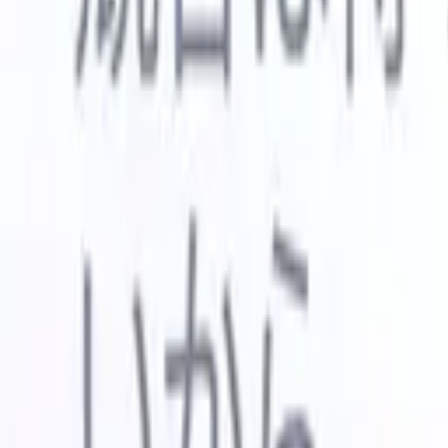
🇺🇸
英語
🇳🇱
オランダ語
🇫🇷
フランス語
🇧🇷
ポルトガル語
🇪
デモを見たい
無料で試す
あなたのために働くAI
次世代
AIエージェントがメール返信、候補者提出、履歴書
すべて表
フォーマット、ソーシング戦略を処理し、採用活動
履歴書解
をより効率的かつ正確に管理できるようにします。
ようエー
出に対応
AIエージェントが採用の仕方を変える方法。
↗
ェント
A
者ピッチ
成。
新リリース
Recruit CRM MCPでデータをAIに接続
当社のサービス