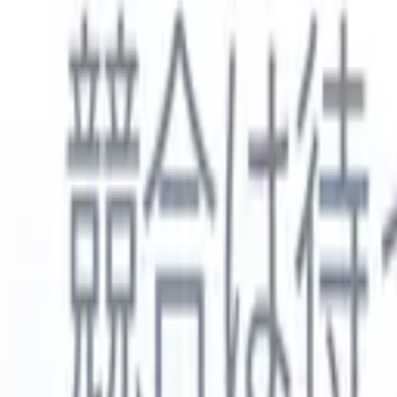
日本語
🇺🇸
英語
🇳🇱
オランダ語
🇫🇷
フランス語
🇧🇷
ポルトガル語
🇪
製品
機能
AI
料金
ナレッジハブ
ONEの強力なモバイルアプリでRecruit CRMのすべてにアク
Webでセットアップして、モバイルで使用。
今すぐ登録
日本語