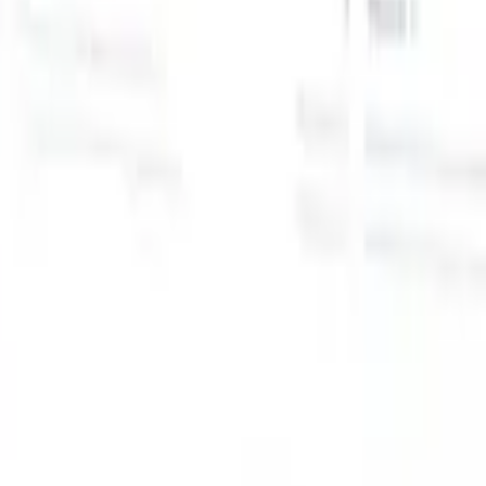
スマートリクルーター向けAI機能
GPT統合
GPTでコンテンツ作成と候補者エンゲージメント
を自動化。
AIソーシング
自然言語でインターネット全体か
る
らソーシング。
AI候補者マッチング
AI主導の分析で適格な
提
候補者を役割にマッチ。
アウトリーチシーケンシング
スマ
ジ
ートなメール、SMS、LinkedInシーケンスで候補者にエン
補
ゲージ。
これまでにない採用効率を解き放とう
デモを見たい