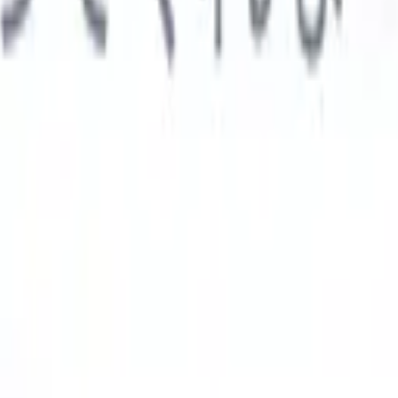

スペイン語
🇩🇪
ドイツ語
🇮🇹
イタリア語
🇨🇳
中国語
AIエージェント
示
析エージェント
解析する履歴書のカスタムフィールドを認識す
ジェントをトレーニング。
候補者提出エージェント
AIがメール
した洗練された候補者リストを作成。
履歴書フォーマットエー
Iフォーマット済み履歴書をその場で生成しPDFとして保存。
候
エージェント
AIで洗練されたブランド候補者ピッチメールを作
業界別ソリューション