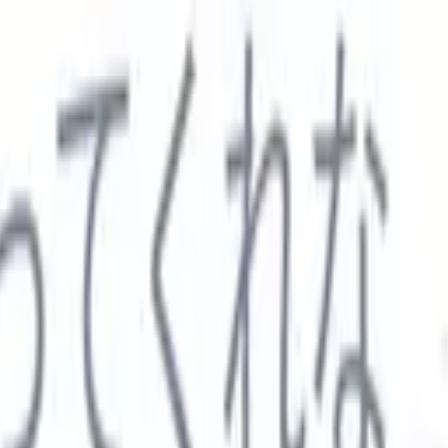

スペイン語
🇩🇪
ドイツ語
🇮🇹
イタリア語
🇨🇳
中国語
セス