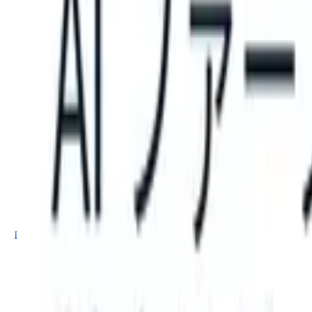
 can take instructions?
|
Save my seat
What happens when your ATS 
製品
機能
AI
料金
ナレッジハブ
サインイン
無料で試す