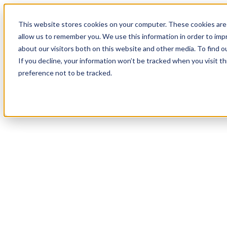
18
Day
:
This website stores cookies on your computer. These cookies are 
09
HR
:
allow us to remember you. We use this information in order to im
14
Min
about our visitors both on this website and other media. To find o
:
If you decline, your information won’t be tracked when you visit t
30
Sec
preference not to be tracked.