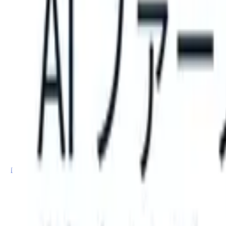
 can take instructions?
|
Save my seat
What happens when your ATS 
製品
機能
AI
料金
ナレッジハブ
サインイン
無料で試す