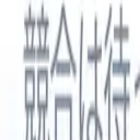
日本語
🇺🇸
英語
🇳🇱
オランダ語
🇫🇷
フランス語
🇧🇷
ポルトガル語
🇪
製品
機能
AI
料金
ナレッジハブ
ONEの強力なモバイルアプリでRecruit CRMのすべてにアク
Webでセットアップして、モバイルで使用。
今すぐ登録
日本語