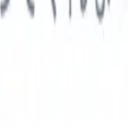

スペイン語
🇩🇪
ドイツ語
🇮🇹
イタリア語
🇨🇳
中国語
AIエージェント
示
析エージェント
解析する履歴書のカスタムフィールドを認識す
ジェントをトレーニング。
候補者提出エージェント
AIがメール
した洗練された候補者リストを作成。
履歴書フォーマットエー
Iフォーマット済み履歴書をその場で生成しPDFとして保存。
候
エージェント
AIで洗練されたブランド候補者ピッチメールを作
業界別ソリューション