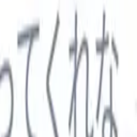

スペイン語
🇩🇪
ドイツ語
🇮🇹
イタリア語
🇨🇳
中国語
セス