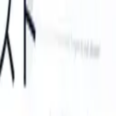
can take instructions?
|
Save my seat