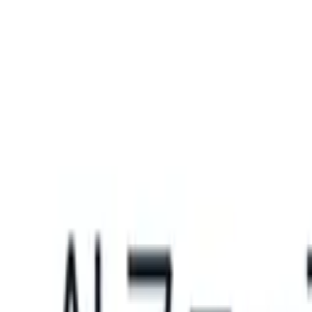
What happens when your ATS can take instructions?
|
Save my seat