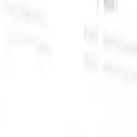
スマートリクルーター向けAI機能
GPT統合
GPTでコンテンツ作成と候補者エンゲージメント
を自動化。
AIソーシング
自然言語でインターネット全体か
る
らソーシング。
AI候補者マッチング
AI主導の分析で適格な
提
候補者を役割にマッチ。
アウトリーチシーケンシング
スマ
ジ
ートなメール、SMS、LinkedInシーケンスで候補者にエン
補
ゲージ。
これまでにない採用効率を解き放とう
デモを見たい