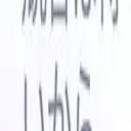
🇺🇸
英語
🇳🇱
オランダ語
🇫🇷
フランス語
🇧🇷
ポルトガル語
🇪
デモを見たい
無料で試す
あなたのために働くAI
次世代
AIエージェントがメール返信、候補者提出、履歴書
すべて表
フォーマット、ソーシング戦略を処理し、採用活動
履歴書解
をより効率的かつ正確に管理できるようにします。
ようエー
出に対応
AIエージェントが採用の仕方を変える方法。
↗
ェント
A
者ピッチ
成。
新リリース
Recruit CRM MCPでデータをAIに接続
当社のサービス