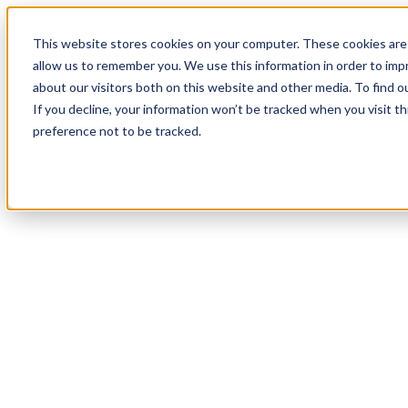
18
Day
:
This website stores cookies on your computer. These cookies are 
04
HR
:
allow us to remember you. We use this information in order to im
48
Min
about our visitors both on this website and other media. To find o
:
If you decline, your information won’t be tracked when you visit t
41
Sec
preference not to be tracked.