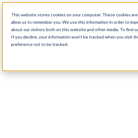
18
Day
:
This website stores cookies on your computer. These cookies are 
00
HR
:
allow us to remember you. We use this information in order to im
56
Min
about our visitors both on this website and other media. To find o
:
If you decline, your information won’t be tracked when you visit t
01
Sec
preference not to be tracked.