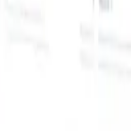
スマートリクルーター向けAI機能
GPT統合
GPTでコンテンツ作成と候補者エンゲージメント
を自動化。
AIソーシング
自然言語でインターネット全体か
る
らソーシング。
AI候補者マッチング
AI主導の分析で適格な
提
候補者を役割にマッチ。
アウトリーチシーケンシング
スマ
ジ
ートなメール、SMS、LinkedInシーケンスで候補者にエン
補
ゲージ。
これまでにない採用効率を解き放とう
デモを見たい