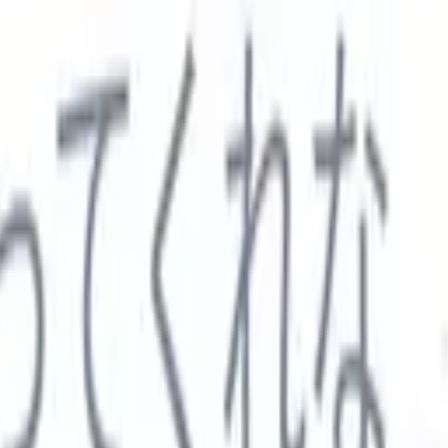

スペイン語
🇩🇪
ドイツ語
🇮🇹
イタリア語
🇨🇳
中国語
セス