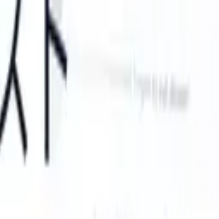
r ATS can take instructions?
|
Save my seat