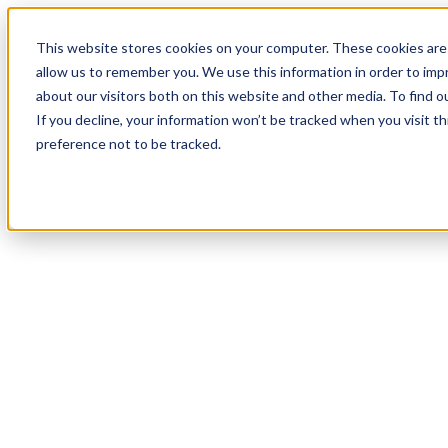
18
Day
:
This website stores cookies on your computer. These cookies are 
11
HR
:
allow us to remember you. We use this information in order to im
13
Min
about our visitors both on this website and other media. To find o
:
If you decline, your information won’t be tracked when you visit t
44
Sec
preference not to be tracked.