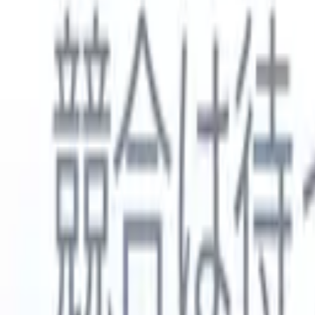
日本語
🇺🇸
英語
🇳🇱
オランダ語
🇫🇷
フランス語
🇧🇷
ポルトガル語
🇪
製品
機能
AI
料金
ナレッジハブ
ONEの強力なモバイルアプリでRecruit CRMのすべてにアク
Webでセットアップして、モバイルで使用。
今すぐ登録
日本語