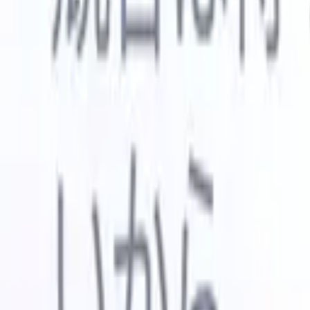
🇺🇸
英語
🇳🇱
オランダ語
🇫🇷
フランス語
🇧🇷
ポルトガル語
🇪
デモを見たい
無料で試す
あなたのために働くAI
次世代
AIエージェントがメール返信、候補者提出、履歴書
すべて表
フォーマット、ソーシング戦略を処理し、採用活動
履歴書解
をより効率的かつ正確に管理できるようにします。
ようエー
出に対応
AIエージェントが採用の仕方を変える方法。
↗
ェント
A
者ピッチ
成。
新リリース
Recruit CRM MCPでデータをAIに接続
当社のサービス