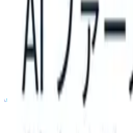
ur ATS can take instructions?
|
Save my seat
What happens when you
製品
機能
AI
料金
ナレッジハブ
サインイン
無料で試す