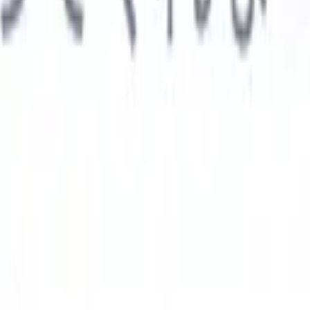

スペイン語
🇩🇪
ドイツ語
🇮🇹
イタリア語
🇨🇳
中国語
AIエージェント
示
析エージェント
解析する履歴書のカスタムフィールドを認識す
ジェントをトレーニング。
候補者提出エージェント
AIがメール
した洗練された候補者リストを作成。
履歴書フォーマットエー
Iフォーマット済み履歴書をその場で生成しPDFとして保存。
候
エージェント
AIで洗練されたブランド候補者ピッチメールを作
業界別ソリューション