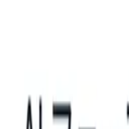
What happens when your ATS can take instructions?
|
Save my seat