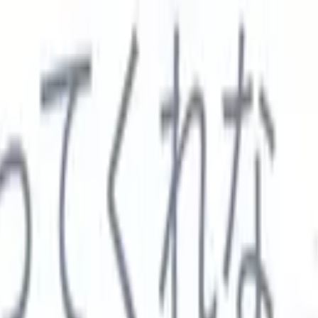

スペイン語
🇩🇪
ドイツ語
🇮🇹
イタリア語
🇨🇳
中国語
セス