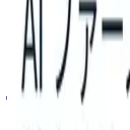
TS can take instructions?
|
Save my seat
What happens when your AT
製品
機能
AI
料金
ナレッジハブ
サインイン
無料で試す