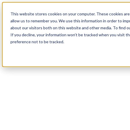
19
Day
:
This website stores cookies on your computer. These cookies are 
10
HR
:
allow us to remember you. We use this information in order to im
13
Min
about our visitors both on this website and other media. To find o
:
If you decline, your information won’t be tracked when you visit t
32
Sec
preference not to be tracked.