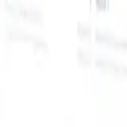
スマートリクルーター向けAI機能
GPT統合
GPTでコンテンツ作成と候補者エンゲージメント
を自動化。
AIソーシング
自然言語でインターネット全体か
る
らソーシング。
AI候補者マッチング
AI主導の分析で適格な
提
候補者を役割にマッチ。
アウトリーチシーケンシング
スマ
ジ
ートなメール、SMS、LinkedInシーケンスで候補者にエン
補
ゲージ。
これまでにない採用効率を解き放とう
デモを見たい