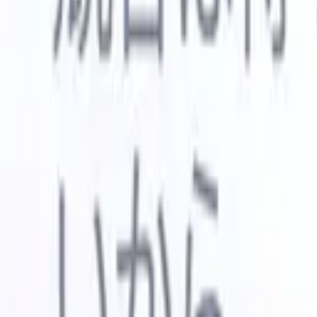
🇺🇸
英語
🇳🇱
オランダ語
🇫🇷
フランス語
🇧🇷
ポルトガル語
🇪
デモを見たい
無料で試す
あなたのために働くAI
次世代
AIエージェントがメール返信、候補者提出、履歴書
すべて表
フォーマット、ソーシング戦略を処理し、採用活動
履歴書解
をより効率的かつ正確に管理できるようにします。
ようエー
出に対応
AIエージェントが採用の仕方を変える方法。
↗
ェント
A
者ピッチ
成。
新リリース
Recruit CRM MCPでデータをAIに接続
当社のサービス