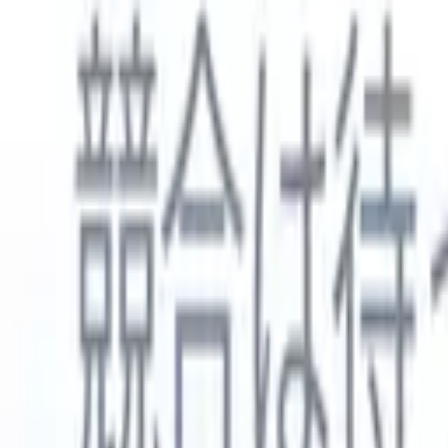
日本語
🇺🇸
英語
🇳🇱
オランダ語
🇫🇷
フランス語
🇧🇷
ポルトガル語
🇪
製品
機能
AI
料金
ナレッジハブ
ONEの強力なモバイルアプリでRecruit CRMのすべてにアク
Webでセットアップして、モバイルで使用。
今すぐ登録
日本語