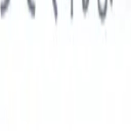

スペイン語
🇩🇪
ドイツ語
🇮🇹
イタリア語
🇨🇳
中国語
AIエージェント
示
析エージェント
解析する履歴書のカスタムフィールドを認識す
ジェントをトレーニング。
候補者提出エージェント
AIがメール
した洗練された候補者リストを作成。
履歴書フォーマットエー
Iフォーマット済み履歴書をその場で生成しPDFとして保存。
候
エージェント
AIで洗練されたブランド候補者ピッチメールを作
業界別ソリューション