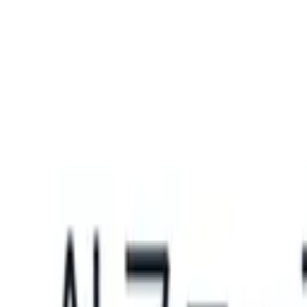
What happens when your ATS can take instructions?
|
Save my seat