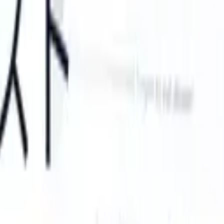
S can take instructions?
|
Save my seat