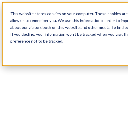
19
Day
:
This website stores cookies on your computer. These cookies are 
02
HR
:
allow us to remember you. We use this information in order to im
45
Min
about our visitors both on this website and other media. To find o
:
If you decline, your information won’t be tracked when you visit t
42
Sec
preference not to be tracked.