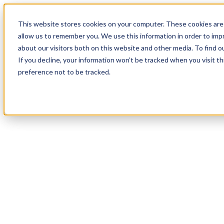
16
Day
:
This website stores cookies on your computer. These cookies are 
00
HR
:
allow us to remember you. We use this information in order to im
39
Min
about our visitors both on this website and other media. To find o
:
If you decline, your information won’t be tracked when you visit t
25
Sec
preference not to be tracked.