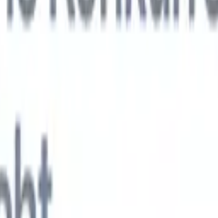
KI-Agenten der nächsten Generation
gen
f-Analyse-Agent
Trainieren Sie einen Agenten, benutzerdefinierte Felde
erten Lebensläufen zu erkennen.
Kandidateneinreichungs-Agent
Lassen 
e ausgefeilte Kandidatenliste für den E-Mail-Versand erstellen.
Lebensla
ungs-Agent
Erstellen Sie KI-formatierte Lebensläufe sofort und speicher
s PDFs.
Kandidaten-Pitch-Agent
Erstellen Sie mit KI ausgefeilte,
echte Kandidaten-Pitch-E-Mails.
Lösungen nach Branche