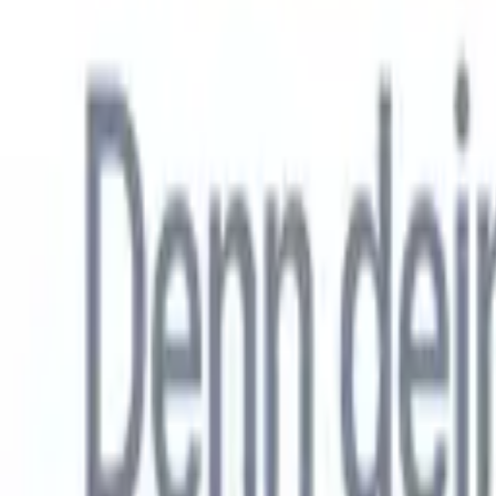
Allemand
🇺🇸
Anglais
🇳🇱
Néerlandais
🇫🇷
Français
🇧🇷
Portugais
🇪🇸
Espag
Produkte
Funktionen
KI
Preise
Wissenszentrum
Greifen Sie über EINE leistungsstarke mobile App auf alle Funktio
Richten Sie es im Web ein und nutzen Sie es dann auf dem Handy.
Jetzt anmelden
Allemand
🇺🇸
Anglais
🇳🇱
Néerlandais
🇫🇷
Français
🇧🇷
Portugais
🇪🇸
Espag
Ich möchte eine Demo