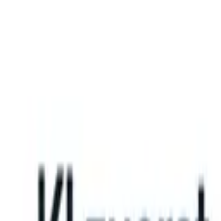
What happens when your ATS can take instructions?
|
Save my seat