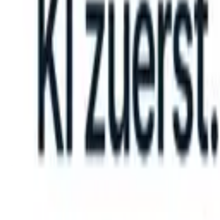
an take instructions?
|
Save my seat
What happens when your ATS ca
Produkte
Funktionen
KI
Preise
Wissenszentrum
Anmelden
Kostenlos testen