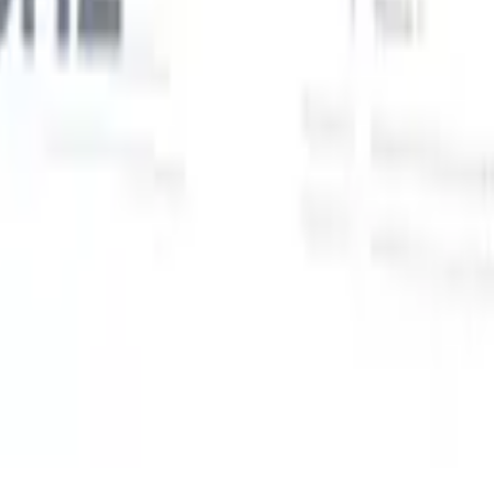
Unsere KI-Funktionen für smarte Recruiter
GPT-Integration
Automatisieren Sie Content-Erstellung und
Kandidatenengagement mit GPT.
KI-Sourcing
Suchen Sie im
r
gesamten Internet mit natürlicher Sprache.
KI-
Sie
Kandidatenabgleich
Ordnen Sie qualifizierte Kandidaten mit KI-
uf-
gesteuerter Analyse den passenden Stellen zu.
Outreach-
n
Sequenzierung
Sprechen Sie Kandidaten über intelligente E-Mail-,
SMS- und LinkedIn-Sequenzen an.
Entfesseln Sie Rekrutierungseffizienz wie nie zuvor
Ich möchte eine Demo