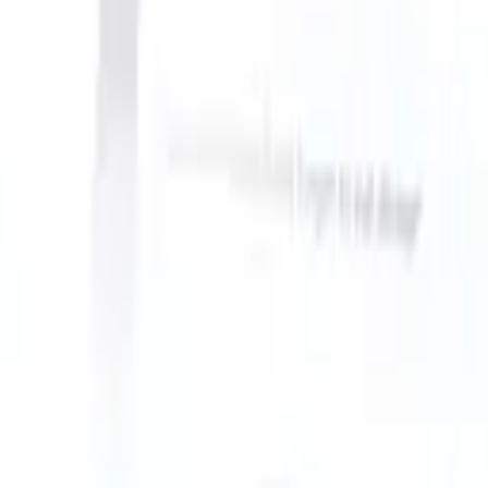
n take instructions?
|
Save my seat