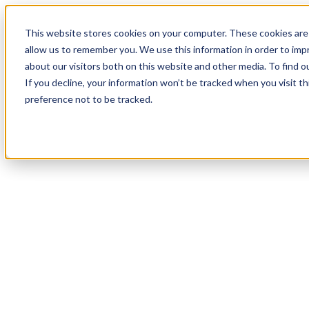
19
Day
:
This website stores cookies on your computer. These cookies are 
10
HR
:
allow us to remember you. We use this information in order to im
48
Min
about our visitors both on this website and other media. To find o
:
If you decline, your information won’t be tracked when you visit t
11
Sec
preference not to be tracked.