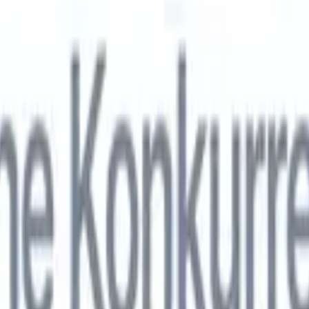
nol
🇯🇵
Japonais
🇮🇹
Italien
🇨🇳
Chinois
nen von Recruit CRM zu
nol
🇯🇵
Japonais
🇮🇹
Italien
🇨🇳
Chinois