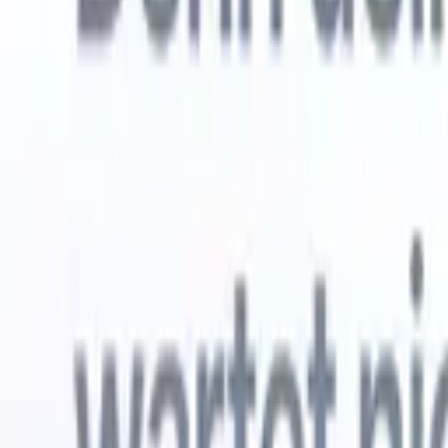
Kostenlos testen
KI, die die Arbeit für Sie erledigt
Unsere 
KI-Agenten übernehmen E-Mail-Antworten,
Alle anzei
Kandidateneinreichungen, Lebenslauf-Formatierung und
Lebenslau
Sourcing-Strategien – für mehr Kontrolle über Ihre
in analysi
Personalvermittlung und mehr Geschwindigkeit und
die KI ein
Genauigkeit.
Formatier
Sie sie al
Wie KI-Agenten Ihre Einstellungsweise verändern
markenger
können.
↗
Neue Version
Verbinde deine Daten mit KI – Recruit
CRM MCP
Was wir bieten