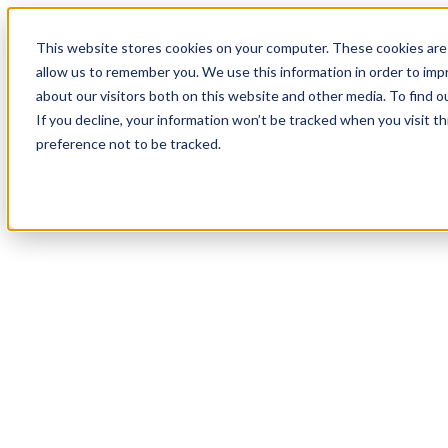
15
Day
:
This website stores cookies on your computer. These cookies are 
19
HR
:
allow us to remember you. We use this information in order to im
51
Min
about our visitors both on this website and other media. To find o
:
If you decline, your information won’t be tracked when you visit t
36
Sec
preference not to be tracked.