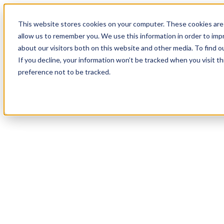
17
Day
:
This website stores cookies on your computer. These cookies are 
04
HR
:
allow us to remember you. We use this information in order to im
35
Min
about our visitors both on this website and other media. To find o
:
If you decline, your information won’t be tracked when you visit t
42
Sec
preference not to be tracked.