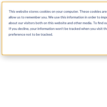
18
Day
:
This website stores cookies on your computer. These cookies are 
16
HR
:
allow us to remember you. We use this information in order to im
05
Min
about our visitors both on this website and other media. To find o
:
If you decline, your information won’t be tracked when you visit t
35
Sec
preference not to be tracked.