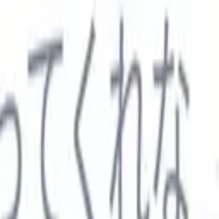

スペイン語
🇩🇪
ドイツ語
🇮🇹
イタリア語
🇨🇳
中国語
セス