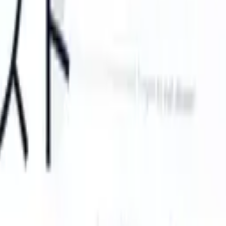
 can take instructions?
|
Save my seat