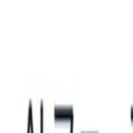
What happens when your ATS can take instructions?
|
Save my seat