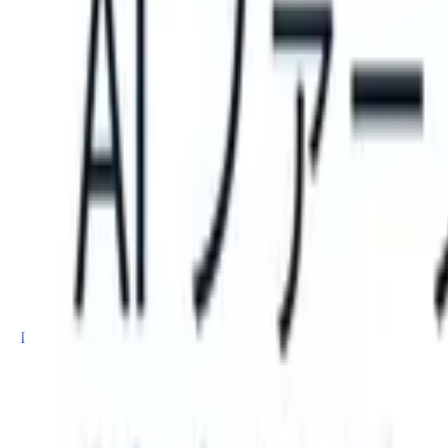
S can take instructions?
|
Save my seat
What happens when your ATS
製品
機能
AI
料金
ナレッジハブ
サインイン
無料で試す