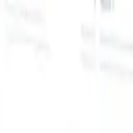
スマートリクルーター向けAI機能
GPT統合
GPTでコンテンツ作成と候補者エンゲージメント
を自動化。
AIソーシング
自然言語でインターネット全体か
る
らソーシング。
AI候補者マッチング
AI主導の分析で適格な
提
候補者を役割にマッチ。
アウトリーチシーケンシング
スマ
ジ
ートなメール、SMS、LinkedInシーケンスで候補者にエン
補
ゲージ。
これまでにない採用効率を解き放とう
デモを見たい