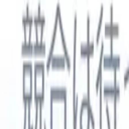
日本語
🇺🇸
英語
🇳🇱
オランダ語
🇫🇷
フランス語
🇧🇷
ポルトガル語
🇪
製品
機能
AI
料金
ナレッジハブ
ONEの強力なモバイルアプリでRecruit CRMのすべてにアク
Webでセットアップして、モバイルで使用。
今すぐ登録
日本語