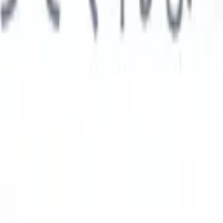

スペイン語
🇩🇪
ドイツ語
🇮🇹
イタリア語
🇨🇳
中国語
AIエージェント
示
析エージェント
解析する履歴書のカスタムフィールドを認識す
ジェントをトレーニング。
候補者提出エージェント
AIがメール
した洗練された候補者リストを作成。
履歴書フォーマットエー
Iフォーマット済み履歴書をその場で生成しPDFとして保存。
候
エージェント
AIで洗練されたブランド候補者ピッチメールを作
業界別ソリューション