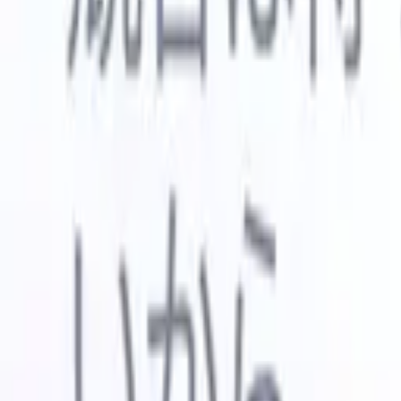
🇺🇸
英語
🇳🇱
オランダ語
🇫🇷
フランス語
🇧🇷
ポルトガル語
🇪
デモを見たい
無料で試す
あなたのために働くAI
次世代
AIエージェントがメール返信、候補者提出、履歴書
すべて表
フォーマット、ソーシング戦略を処理し、採用活動
履歴書解
をより効率的かつ正確に管理できるようにします。
ようエー
出に対応
AIエージェントが採用の仕方を変える方法。
↗
ェント
A
者ピッチ
成。
新リリース
Recruit CRM MCPでデータをAIに接続
当社のサービス