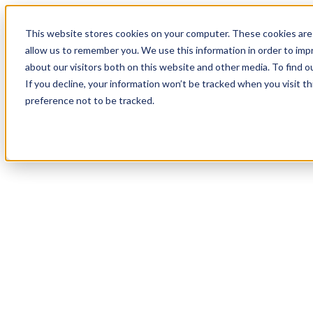
17
Day
:
This website stores cookies on your computer. These cookies are 
21
HR
:
allow us to remember you. We use this information in order to im
43
Min
about our visitors both on this website and other media. To find o
:
If you decline, your information won’t be tracked when you visit t
55
Sec
preference not to be tracked.