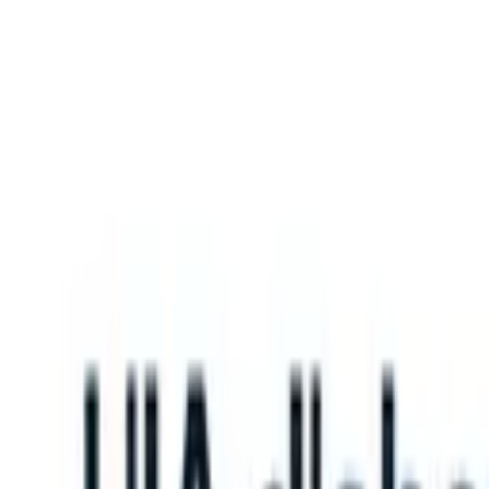
What happens when your ATS can take instructions?
|
Save my seat