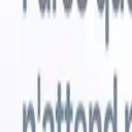
Essai gratuit
L'IA qui travaille pour vous
Nos agen
Les agents IA gèrent les réponses aux e-mails, les
Voir tout
soumissions de candidats, la mise en forme des CV et les
Agent d'a
stratégies de sourcing, vous donnant un meilleur contrôle
dans les C
sur votre recrutement et améliorant la vitesse et la
une liste d
précision.
forme des
PDF.
Agent
Comment les agents IA peuvent changer votre façon de
candidats s
recruter.
↗
Nouvelle version
Connectez vos données à l'IA avec
Recruit CRM MCP
Ce que nous offrons