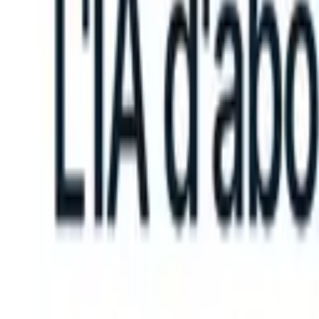
e instructions?
|
Save my seat
What happens when your ATS can tak
Produits
Fonctionnalités
IA
Tarifs
Centre de connaissances
Se connecter
Essai gratuit