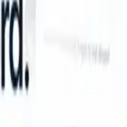
e instructions?
|
Save my seat