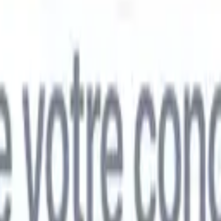
mand
🇯🇵
Japonais
🇮🇹
Italien
🇨🇳
Chinois
mand
🇯🇵
Japonais
🇮🇹
Italien
🇨🇳
Chinois