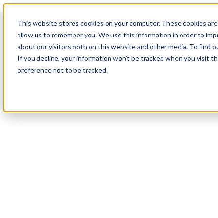
18
Day
:
This website stores cookies on your computer. These cookies are 
20
HR
:
allow us to remember you. We use this information in order to im
06
Min
about our visitors both on this website and other media. To find o
:
If you decline, your information won’t be tracked when you visit t
36
Sec
preference not to be tracked.