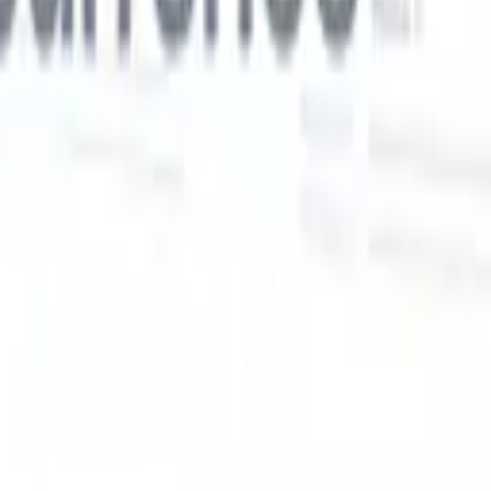
Nos fonctionnalités IA pour les recruteurs
intelligents
Intégration GPT
Automatisez la création de contenu et
s
l'engagement des candidats avec GPT.
Sourcing IA
Sourcez sur tout
er
internet grâce au langage naturel.
Correspondance IA de
candidats
Associez les candidats qualifiés aux postes grâce à une
 en
analyse pilotée par l'IA.
Séquençage de prospection
Engagez les
candidats via des séquences intelligentes d'e-mails, SMS et
LinkedIn.
Libérez l'Efficacité de Recrutement Comme Jamais
Auparavant