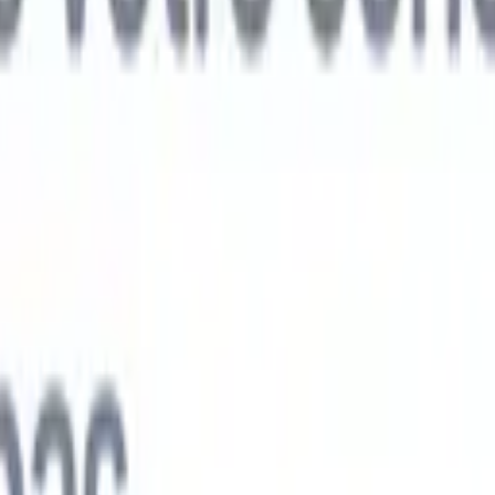
ts IA nouvelle génération
nalyse des CV
Entraînez un agent à reconnaître les champs personnalisé
V que vous analysez.
Agent de soumission de candidats
Laissez l'IA cré
e candidats soignée, prête à être envoyée par e-mail.
Agent de mise en
 CV
Générez des CV formatés par l'IA instantanément et enregistrez-les
 de présentation des candidats
Créez des e-mails de présentation de
oignés et personnalisés grâce à l'IA.
Solutions par secteur