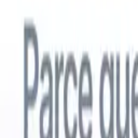
Français
🇺🇸
Anglais
🇳🇱
Néerlandais
🇧🇷
Portugais
🇪🇸
Espagnol
🇩🇪
Alle
Produits
Fonctionnalités
IA
Tarifs
Centre de connaissances
Accédez à tout Recruit CRM via UNE application mobile puissante
Configurez sur le web, puis utilisez sur mobile.
S'inscrire maintenant
Français
🇺🇸
Anglais
🇳🇱
Néerlandais
🇧🇷
Portugais
🇪🇸
Espagnol
🇩🇪
Alle
Je veux une démo