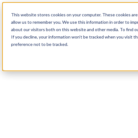
19
Day
:
This website stores cookies on your computer. These cookies are 
02
HR
:
allow us to remember you. We use this information in order to im
55
Min
about our visitors both on this website and other media. To find o
:
If you decline, your information won’t be tracked when you visit t
38
Sec
preference not to be tracked.