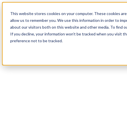
19
Day
:
This website stores cookies on your computer. These cookies are 
04
HR
:
allow us to remember you. We use this information in order to im
26
Min
about our visitors both on this website and other media. To find o
:
If you decline, your information won’t be tracked when you visit t
50
Sec
preference not to be tracked.