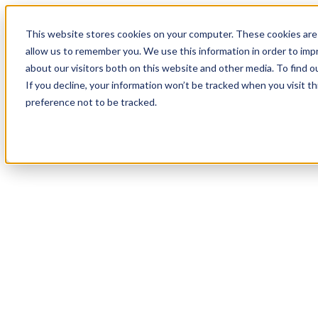
19
Day
:
This website stores cookies on your computer. These cookies are 
10
HR
:
allow us to remember you. We use this information in order to im
55
Min
about our visitors both on this website and other media. To find o
:
If you decline, your information won’t be tracked when you visit t
50
Sec
preference not to be tracked.