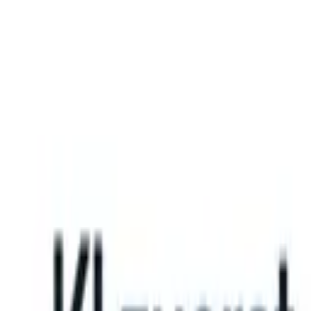
What happens when your ATS can take instructions?
|
Save my seat