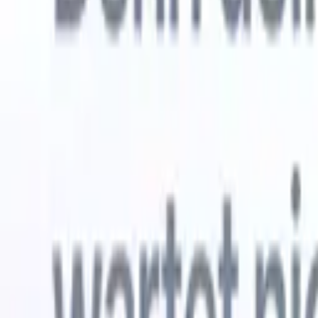
Kostenlos testen
KI, die die Arbeit für Sie erledigt
Unsere 
KI-Agenten übernehmen E-Mail-Antworten,
Alle anzei
Kandidateneinreichungen, Lebenslauf-Formatierung und
Lebenslau
Sourcing-Strategien – für mehr Kontrolle über Ihre
in analysi
Personalvermittlung und mehr Geschwindigkeit und
die KI ein
Genauigkeit.
Formatier
Sie sie al
Wie KI-Agenten Ihre Einstellungsweise verändern
markenger
können.
↗
Neue Version
Verbinde deine Daten mit KI – Recruit
CRM MCP
Was wir bieten