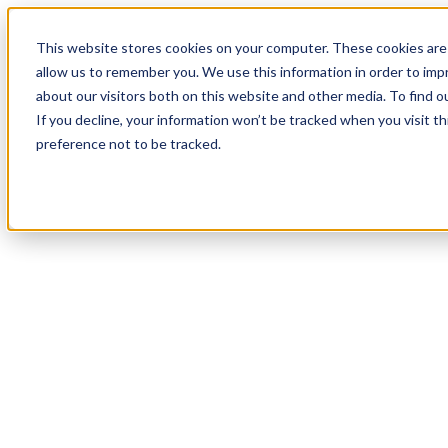
19
Day
:
This website stores cookies on your computer. These cookies are 
18
HR
:
allow us to remember you. We use this information in order to im
28
Min
about our visitors both on this website and other media. To find o
:
If you decline, your information won’t be tracked when you visit t
36
Sec
preference not to be tracked.