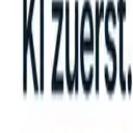
can take instructions?
|
Save my seat
What happens when your ATS c
Produkte
Funktionen
KI
Preise
Wissenszentrum
Anmelden
Kostenlos testen