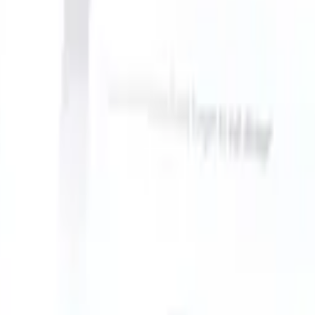
an take instructions?
|
Save my seat