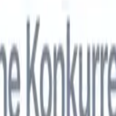
nol
🇯🇵
Japonais
🇮🇹
Italien
🇨🇳
Chinois
nen von Recruit CRM zu
nol
🇯🇵
Japonais
🇮🇹
Italien
🇨🇳
Chinois