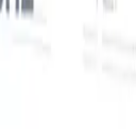
Unsere KI-Funktionen für smarte Recruiter
GPT-Integration
Automatisieren Sie Content-Erstellung und
Kandidatenengagement mit GPT.
KI-Sourcing
Suchen Sie im
r
gesamten Internet mit natürlicher Sprache.
KI-
Sie
Kandidatenabgleich
Ordnen Sie qualifizierte Kandidaten mit KI-
uf-
gesteuerter Analyse den passenden Stellen zu.
Outreach-
n
Sequenzierung
Sprechen Sie Kandidaten über intelligente E-Mail-,
SMS- und LinkedIn-Sequenzen an.
Entfesseln Sie Rekrutierungseffizienz wie nie zuvor
Ich möchte eine Demo