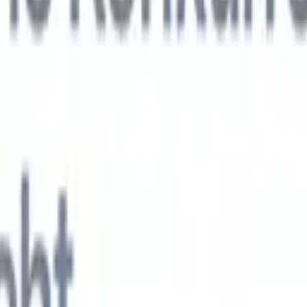
KI-Agenten der nächsten Generation
gen
f-Analyse-Agent
Trainieren Sie einen Agenten, benutzerdefinierte Felde
erten Lebensläufen zu erkennen.
Kandidateneinreichungs-Agent
Lassen 
e ausgefeilte Kandidatenliste für den E-Mail-Versand erstellen.
Lebensla
ungs-Agent
Erstellen Sie KI-formatierte Lebensläufe sofort und speicher
s PDFs.
Kandidaten-Pitch-Agent
Erstellen Sie mit KI ausgefeilte,
echte Kandidaten-Pitch-E-Mails.
Lösungen nach Branche