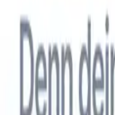
Allemand
🇺🇸
Anglais
🇳🇱
Néerlandais
🇫🇷
Français
🇧🇷
Portugais
🇪🇸
Espag
Produkte
Funktionen
KI
Preise
Wissenszentrum
Greifen Sie über EINE leistungsstarke mobile App auf alle Funktio
Richten Sie es im Web ein und nutzen Sie es dann auf dem Handy.
Jetzt anmelden
Allemand
🇺🇸
Anglais
🇳🇱
Néerlandais
🇫🇷
Français
🇧🇷
Portugais
🇪🇸
Espag
Ich möchte eine Demo