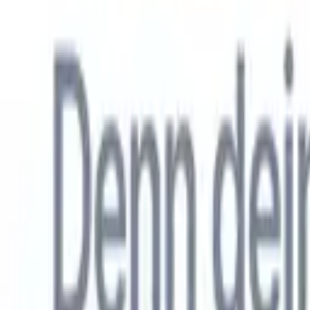
Allemand
🇺🇸
Anglais
🇳🇱
Néerlandais
🇫🇷
Français
🇧🇷
Portugais
🇪🇸
Espag
Produkte
Funktionen
KI
Preise
Wissenszentrum
Greifen Sie über EINE leistungsstarke mobile App auf alle Funktio
Richten Sie es im Web ein und nutzen Sie es dann auf dem Handy.
Jetzt anmelden
Allemand
🇺🇸
Anglais
🇳🇱
Néerlandais
🇫🇷
Français
🇧🇷
Portugais
🇪🇸
Espag
Ich möchte eine Demo