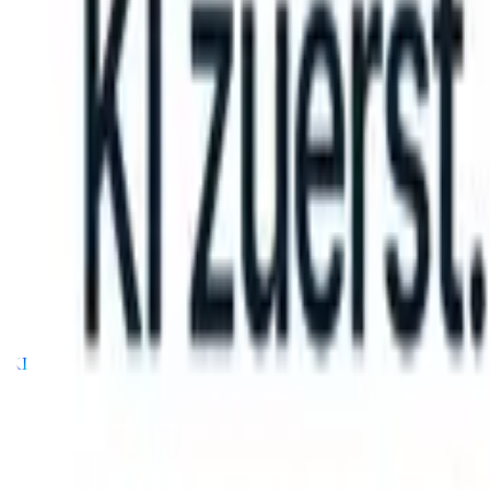
an take instructions?
|
Save my seat
What happens when your ATS ca
Produkte
Funktionen
KI
Preise
Wissenszentrum
Anmelden
Kostenlos testen