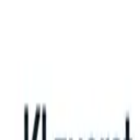
What happens when your ATS can take instructions?
|
Save my seat