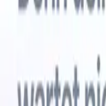
Kostenlos testen
KI, die die Arbeit für Sie erledigt
Unsere 
KI-Agenten übernehmen E-Mail-Antworten,
Alle anzei
Kandidateneinreichungen, Lebenslauf-Formatierung und
Lebenslau
Sourcing-Strategien – für mehr Kontrolle über Ihre
in analysi
Personalvermittlung und mehr Geschwindigkeit und
die KI ein
Genauigkeit.
Formatier
Sie sie al
Wie KI-Agenten Ihre Einstellungsweise verändern
markenger
können.
↗
Neue Version
Verbinde deine Daten mit KI – Recruit
CRM MCP
Was wir bieten