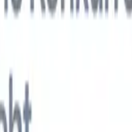
KI-Agenten der nächsten Generation
gen
f-Analyse-Agent
Trainieren Sie einen Agenten, benutzerdefinierte Felde
erten Lebensläufen zu erkennen.
Kandidateneinreichungs-Agent
Lassen 
e ausgefeilte Kandidatenliste für den E-Mail-Versand erstellen.
Lebensla
ungs-Agent
Erstellen Sie KI-formatierte Lebensläufe sofort und speicher
s PDFs.
Kandidaten-Pitch-Agent
Erstellen Sie mit KI ausgefeilte,
echte Kandidaten-Pitch-E-Mails.
Lösungen nach Branche