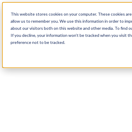
17
Day
:
This website stores cookies on your computer. These cookies are 
23
HR
:
allow us to remember you. We use this information in order to im
58
Min
about our visitors both on this website and other media. To find o
:
If you decline, your information won’t be tracked when you visit t
06
Sec
preference not to be tracked.