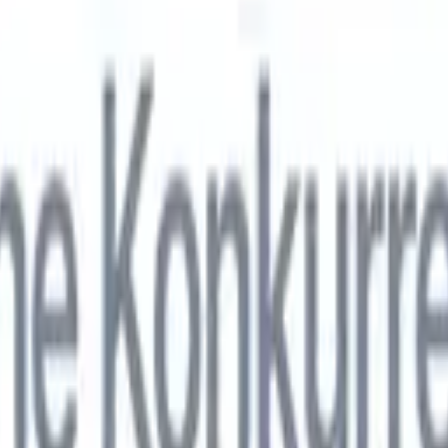
nol
🇯🇵
Japonais
🇮🇹
Italien
🇨🇳
Chinois
nen von Recruit CRM zu
nol
🇯🇵
Japonais
🇮🇹
Italien
🇨🇳
Chinois