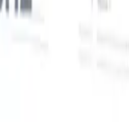
Unsere KI-Funktionen für smarte Recruiter
GPT-Integration
Automatisieren Sie Content-Erstellung und
Kandidatenengagement mit GPT.
KI-Sourcing
Suchen Sie im
r
gesamten Internet mit natürlicher Sprache.
KI-
Sie
Kandidatenabgleich
Ordnen Sie qualifizierte Kandidaten mit KI-
uf-
gesteuerter Analyse den passenden Stellen zu.
Outreach-
n
Sequenzierung
Sprechen Sie Kandidaten über intelligente E-Mail-,
SMS- und LinkedIn-Sequenzen an.
Entfesseln Sie Rekrutierungseffizienz wie nie zuvor
Ich möchte eine Demo