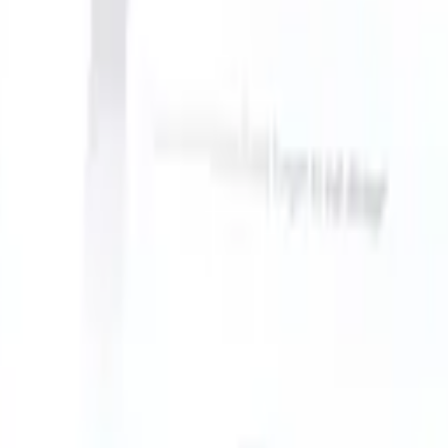
n take instructions?
|
Save my seat