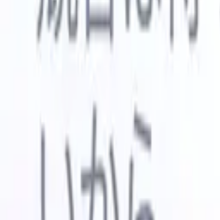
🇺🇸
英語
🇳🇱
オランダ語
🇫🇷
フランス語
🇧🇷
ポルトガル語
🇪
デモを見たい
無料で試す
あなたのために働くAI
次世代
AIエージェントがメール返信、候補者提出、履歴書
すべて表
フォーマット、ソーシング戦略を処理し、採用活動
履歴書解
をより効率的かつ正確に管理できるようにします。
ようエー
出に対応
AIエージェントが採用の仕方を変える方法。
↗
ェント
A
者ピッチ
成。
新リリース
Recruit CRM MCPでデータをAIに接続
当社のサービス