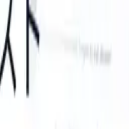
an take instructions?
|
Save my seat