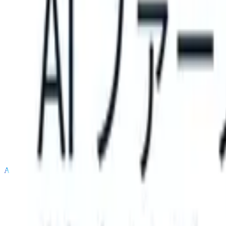
can take instructions?
|
Save my seat
What happens when your ATS c
製品
機能
AI
料金
ナレッジハブ
サインイン
無料で試す