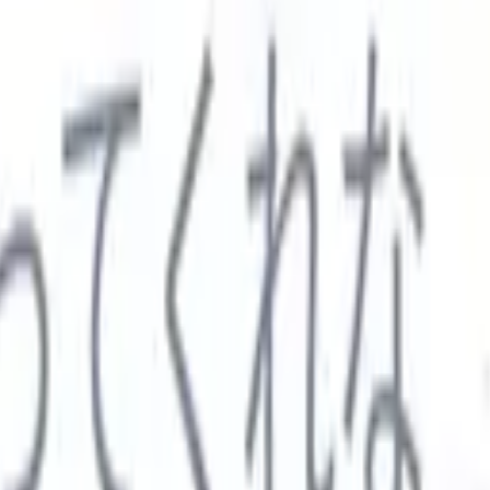

スペイン語
🇩🇪
ドイツ語
🇮🇹
イタリア語
🇨🇳
中国語
セス