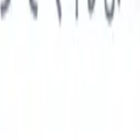

スペイン語
🇩🇪
ドイツ語
🇮🇹
イタリア語
🇨🇳
中国語
AIエージェント
示
析エージェント
解析する履歴書のカスタムフィールドを認識す
ジェントをトレーニング。
候補者提出エージェント
AIがメール
した洗練された候補者リストを作成。
履歴書フォーマットエー
Iフォーマット済み履歴書をその場で生成しPDFとして保存。
候
エージェント
AIで洗練されたブランド候補者ピッチメールを作
業界別ソリューション