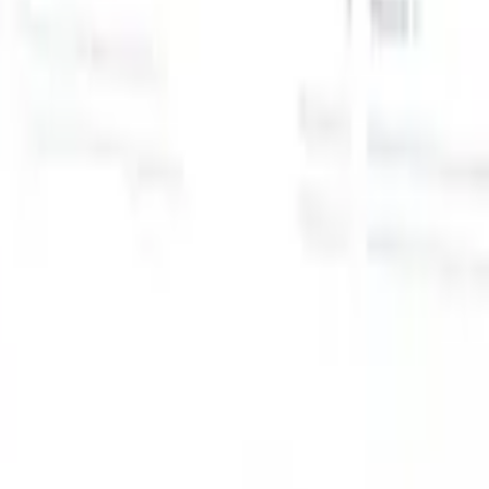
スマートリクルーター向けAI機能
GPT統合
GPTでコンテンツ作成と候補者エンゲージメント
を自動化。
AIソーシング
自然言語でインターネット全体か
る
らソーシング。
AI候補者マッチング
AI主導の分析で適格な
提
候補者を役割にマッチ。
アウトリーチシーケンシング
スマ
ジ
ートなメール、SMS、LinkedInシーケンスで候補者にエン
補
ゲージ。
これまでにない採用効率を解き放とう
デモを見たい