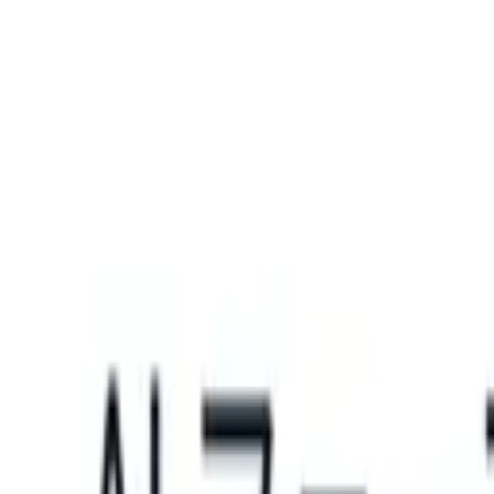
What happens when your ATS can take instructions?
|
Save my seat