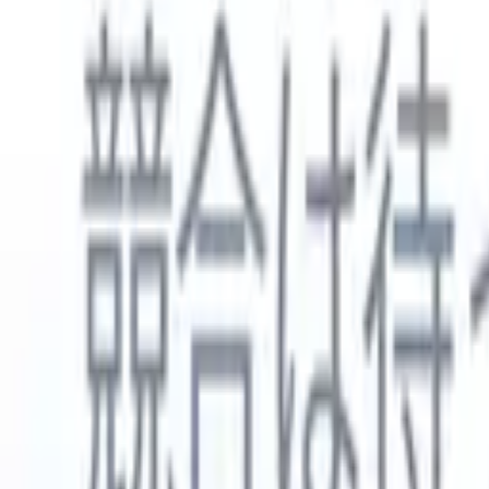
日本語
🇺🇸
英語
🇳🇱
オランダ語
🇫🇷
フランス語
🇧🇷
ポルトガル語
🇪
製品
機能
AI
料金
ナレッジハブ
ONEの強力なモバイルアプリでRecruit CRMのすべてにアク
Webでセットアップして、モバイルで使用。
今すぐ登録
日本語