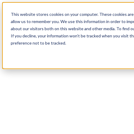
17
Day
:
This website stores cookies on your computer. These cookies are 
23
HR
:
allow us to remember you. We use this information in order to im
45
Min
about our visitors both on this website and other media. To find o
:
If you decline, your information won’t be tracked when you visit t
53
Sec
preference not to be tracked.