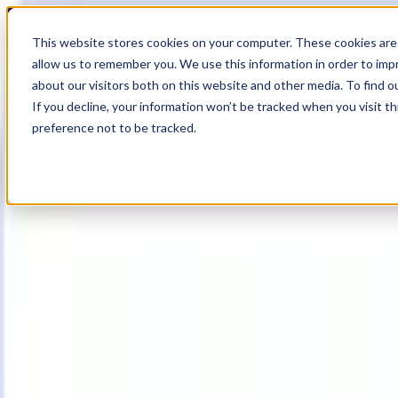
20
Day
:
This website stores cookies on your computer. These cookies are 
03
HR
:
allow us to remember you. We use this information in order to im
12
Min
about our visitors both on this website and other media. To find o
:
If you decline, your information won’t be tracked when you visit t
21
Sec
preference not to be tracked.