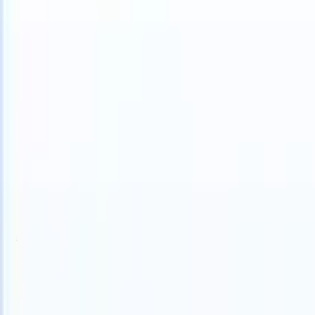
 your ATS can take instructions?
|
Save my seat
What happens when 
製品
機能
AI
料金
ナレッジハブ
サインイン
無料で試す