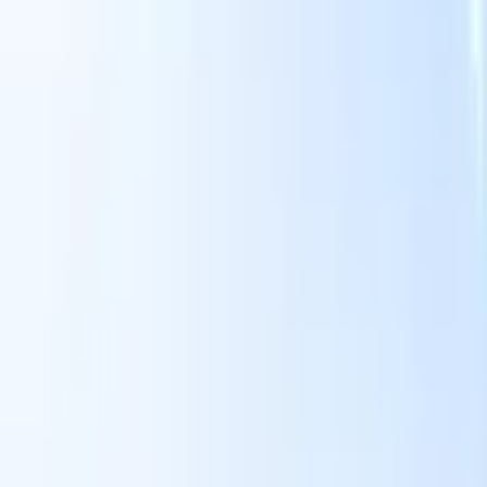
スマートリクルーター向けAI機能
GPT統合
GPTでコンテンツ作成と候補者エンゲージメント
を自動化。
AIソーシング
自然言語でインターネット全体か
る
らソーシング。
AI候補者マッチング
AI主導の分析で適格な
提
候補者を役割にマッチ。
アウトリーチシーケンシング
スマ
ジ
ートなメール、SMS、LinkedInシーケンスで候補者にエン
補
ゲージ。
これまでにない採用効率を解き放とう
デモを見たい