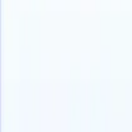
日本語
🇺🇸
英語
🇳🇱
オランダ語
🇫🇷
フランス語
🇧🇷
ポルトガル語
🇪
製品
機能
AI
料金
ナレッジハブ
ONEの強力なモバイルアプリでRecruit CRMのすべてにアク
Webでセットアップして、モバイルで使用。
今すぐ登録
日本語