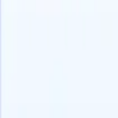
🇺🇸
英語
🇳🇱
オランダ語
🇫🇷
フランス語
🇧🇷
ポルトガル語
🇪
デモを見たい
無料で試す
あなたのために働くAI
次世代
AIエージェントがメール返信、候補者提出、履歴書
すべて表
フォーマット、ソーシング戦略を処理し、採用活動
履歴書解
をより効率的かつ正確に管理できるようにします。
ようエー
出に対応
AIエージェントが採用の仕方を変える方法。
↗
ェント
A
者ピッチ
成。
新リリース
Recruit CRM MCPでデータをAIに接続
当社のサービス