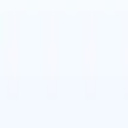

スペイン語
🇩🇪
ドイツ語
🇮🇹
イタリア語
🇨🇳
中国語
セス