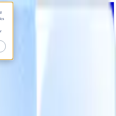
d
ics
r