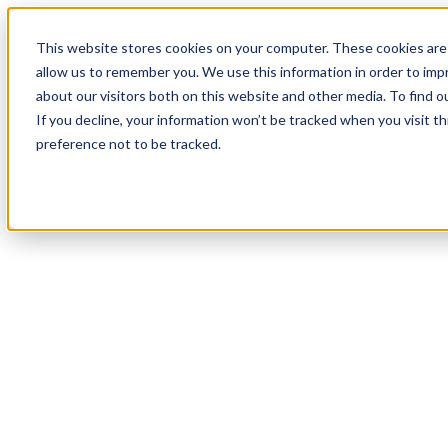
18
Day
:
This website stores cookies on your computer. These cookies are 
08
HR
:
allow us to remember you. We use this information in order to im
03
Min
about our visitors both on this website and other media. To find o
:
If you decline, your information won’t be tracked when you visit t
24
Sec
preference not to be tracked.