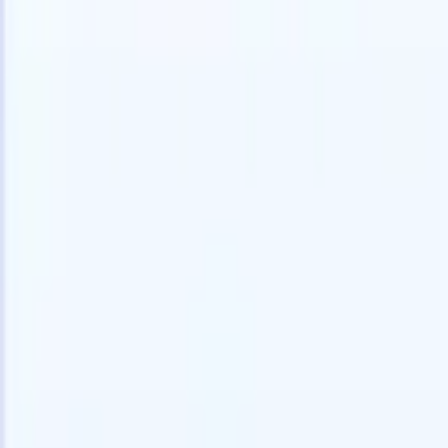
🇩🇪
ドイツ語
🇺🇸
英語
🇪🇸
スペイン語
🇫🇷
フランス語
🇮🇹
イ
デモを見たい
無料で試す
あなたのために働くAI
次世代
AIエージェントがメール返信、候補者提出、履歴書
すべて表
フォーマット、ソーシング戦略を処理し、採用活動
履歴書解
をより効率的かつ正確に管理できるようにします。
ようエー
出に対応
AIエージェントが採用の仕方を変える方法。
↗
ェント
A
者ピッチ
成。
新リリース
Recruit CRM MCPでデータをAIに接続
当社のサービス