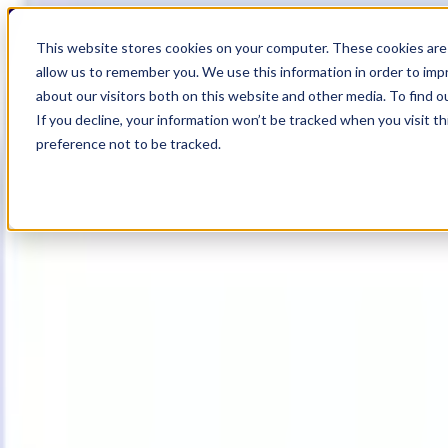
19
Day
:
This website stores cookies on your computer. These cookies are 
22
HR
:
allow us to remember you. We use this information in order to im
38
Min
about our visitors both on this website and other media. To find o
:
If you decline, your information won’t be tracked when you visit t
06
Sec
preference not to be tracked.