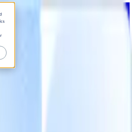
d
ics
r