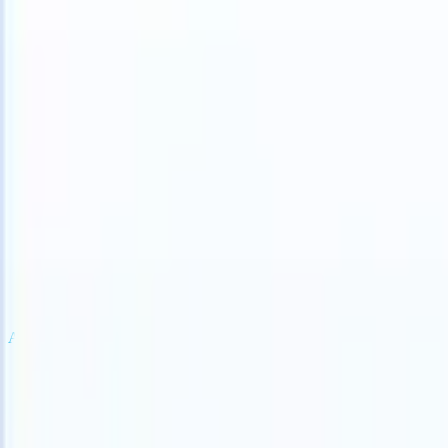
S can take instructions?
|
Save my seat
What happens when your AT
製品
機能
AI
料金
ナレッジハブ
サインイン
無料で試す