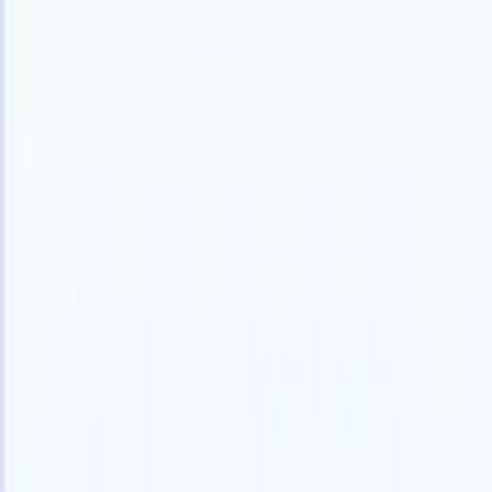
日本語
🇩🇪
ドイツ語
🇺🇸
英語
🇪🇸
スペイン語
🇫🇷
フランス語
🇮🇹
イ
製品
機能
AI
料金
ナレッジハブ
ONEの強力なモバイルアプリでRecruit CRMのすべてにアク
Webでセットアップして、モバイルで使用。
今すぐ登録
日本語