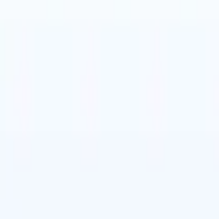
タリア語
🇳🇱
オランダ語
🇧🇷
ポルトガル語
🇨🇳
中国語
セス