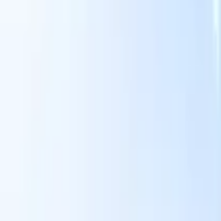
スマートリクルーター向けAI機能
GPT統合
GPTでコンテンツ作成と候補者エンゲージメント
を自動化。
AIソーシング
自然言語でインターネット全体か
る
らソーシング。
AI候補者マッチング
AI主導の分析で適格な
提
候補者を役割にマッチ。
アウトリーチシーケンシング
スマ
ジ
ートなメール、SMS、LinkedInシーケンスで候補者にエン
補
ゲージ。
これまでにない採用効率を解き放とう
デモを見たい