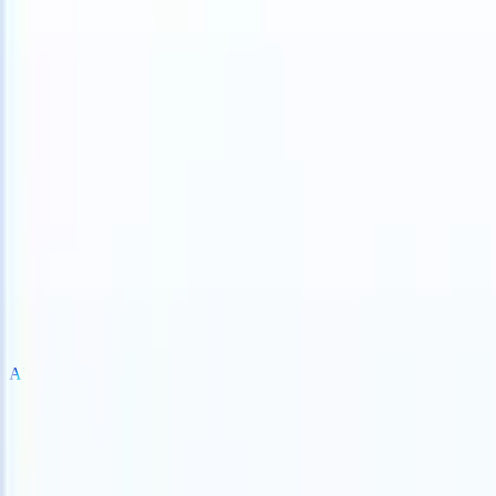
 can take instructions?
|
Save my seat
What happens when your ATS 
製品
機能
AI
料金
ナレッジハブ
サインイン
無料で試す