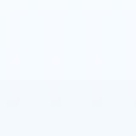
タリア語
🇳🇱
オランダ語
🇧🇷
ポルトガル語
🇨🇳
中国語
セス