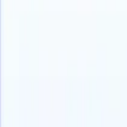
日本語
🇩🇪
ドイツ語
🇺🇸
英語
🇪🇸
スペイン語
🇫🇷
フランス語
🇮🇹
イ
製品
機能
AI
料金
ナレッジハブ
ONEの強力なモバイルアプリでRecruit CRMのすべてにアク
Webでセットアップして、モバイルで使用。
今すぐ登録
日本語