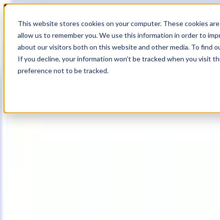
19
Day
:
This website stores cookies on your computer. These cookies are 
18
HR
:
allow us to remember you. We use this information in order to im
40
Min
about our visitors both on this website and other media. To find o
:
If you decline, your information won’t be tracked when you visit t
11
Sec
preference not to be tracked.