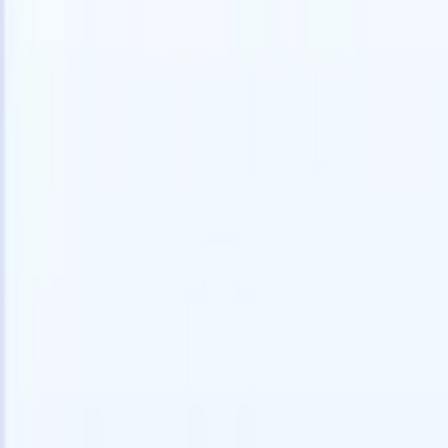
🇩🇪
ドイツ語
🇺🇸
英語
🇪🇸
スペイン語
🇫🇷
フランス語
🇮🇹
イ
デモを見たい
無料で試す
あなたのために働くAI
次世代
AIエージェントがメール返信、候補者提出、履歴書
すべて表
フォーマット、ソーシング戦略を処理し、採用活動
履歴書解
をより効率的かつ正確に管理できるようにします。
ようエー
出に対応
AIエージェントが採用の仕方を変える方法。
↗
ェント
A
者ピッチ
成。
新リリース
Recruit CRM MCPでデータをAIに接続
当社のサービス