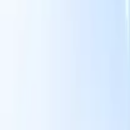
スマートリクルーター向けAI機能
GPT統合
GPTでコンテンツ作成と候補者エンゲージメント
を自動化。
AIソーシング
自然言語でインターネット全体か
る
らソーシング。
AI候補者マッチング
AI主導の分析で適格な
提
候補者を役割にマッチ。
アウトリーチシーケンシング
スマ
ジ
ートなメール、SMS、LinkedInシーケンスで候補者にエン
補
ゲージ。
これまでにない採用効率を解き放とう
デモを見たい