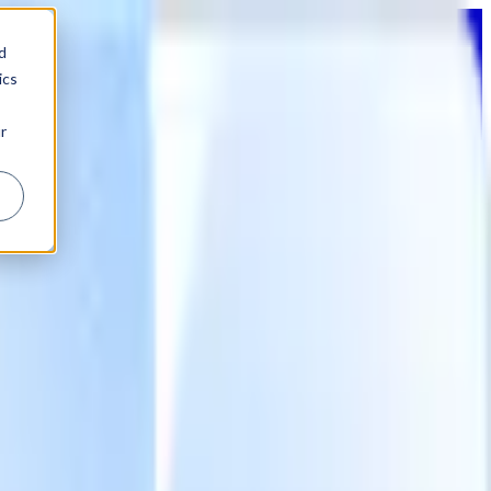
d
ics
r