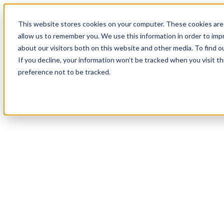
17
Day
:
This website stores cookies on your computer. These cookies are 
05
HR
:
allow us to remember you. We use this information in order to im
55
Min
about our visitors both on this website and other media. To find o
:
If you decline, your information won’t be tracked when you visit t
10
Sec
preference not to be tracked.